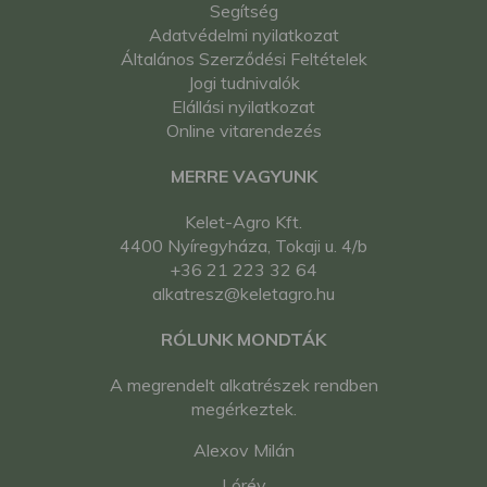
Segítség
Adatvédelmi nyilatkozat
Általános Szerződési Feltételek
Jogi tudnivalók
Elállási nyilatkozat
Online vitarendezés
MERRE VAGYUNK
Kelet-Agro Kft.
4400 Nyíregyháza, Tokaji u. 4/b
+36 21 223 32 64
alkatresz@keletagro.hu
RÓLUNK MONDTÁK
A megrendelt alkatrészek rendben
megérkeztek.
Alexov Milán
Lórév