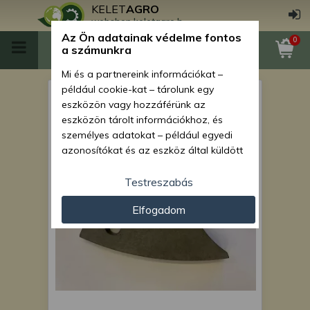
KELET
AGRO
webshop.keletagro.hu
Az Ön adatainak védelme fontos
0
a számunkra
Mi és a partnereink információkat –
például cookie-kat – tárolunk egy
John Deere cleat (Steg),
eszközön vagy hozzáférünk az
utángyártott
eszközön tárolt információkhoz, és
személyes adatokat – például egyedi
azonosítókat és az eszköz által küldött
alapvető információkat – kezelünk
személyre szabott hirdetések és
Testreszabás
tartalom nyújtásához, hirdetés- és
Elfogadom
tartalomméréshez, nézettségi adatok
gyűjtéséhez, valamint termékek
kifejlesztéséhez és a termékek
javításához. Az Ön engedélyével mi és a
partnereink eszközleolvasásos
módszerrel szerzett pontos geolokációs
adatokat és azonosítási információkat