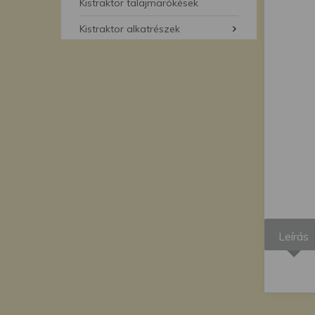
segítségével bármikor 
Kistraktor talajmarókések
Kistraktor alkatrészek
Leírás