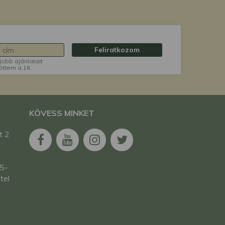
Feliratkozom
jobb ajánlatait
öttem a 16.
KÖVESS MINKET
t 2
,5-
tel