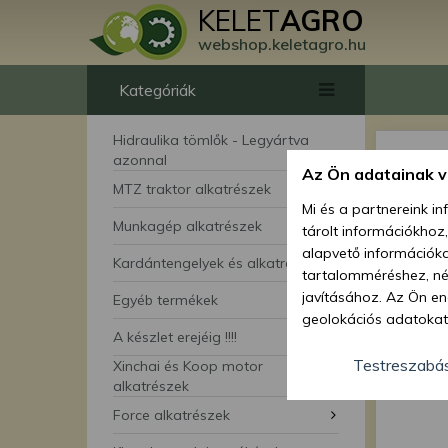
KELET
AGRO
webshop.keletagro.hu
Kategóriák
Hidraulika tömlők - Legyártva
azonnal
Az Ön adatainak 
MTZ traktor alkatrészek
Mi és a partnereink i
Munkagép alkatrészek
tárolt információkhoz
alapvető információka
Kardántengelyek és alkatrészei
tartalomméréshez, néz
javításához. Az Ön en
Egyéb termékek
geolokációs adatokat 
A készlet erejéig !!!!
hozzájárulhat ahhoz, 
lehetőségként a hozzá
Testreszabá
Xinchai és Koop motor
megváltoztathatja beá
alkatrészek
feltétlenül szükséges 
Force alkatrészek
beállításai csak erre