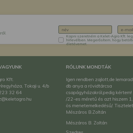
ról.
Kapni szeretném a Kelet-Agro Kft. leg
hírlevélben. Megerősítem, hogy betölt
életévemet.
 VAGYUNK
RÓLUNK MONDTÁK
ro Kft.
Igen rendben zajlott,de lemarad
regyháza, Tokaji u. 4/b
db anya a rövidtárcsa
223 32 64
csapágyházakról,pedig kértem!
z@keletagro.hu
/22-es méretű és azt hiszem 1
ös menetemelkedésű/. Tisztelet
Mészáros B.Zoltán
Mészáros B. Zoltán
Szedres