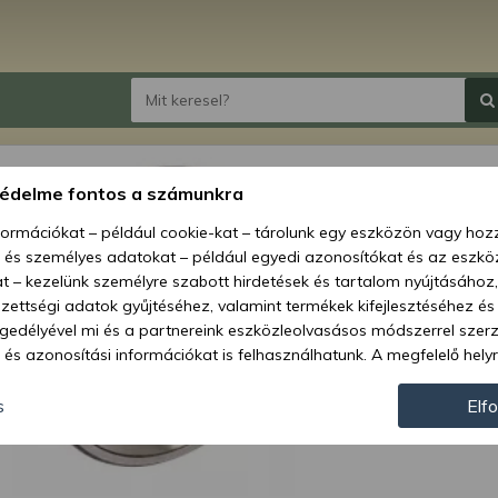
John 
védelme fontos a számunkra
külső
nformációkat – például cookie-kat – tárolunk egy eszközön vagy ho
, és személyes adatokat – például egyedi azonosítókat és az eszköz
Ár:
9 430
t – kezelünk személyre szabott hirdetések és tartalom nyújtásához,
5 1
ettségi adatok gyűjtéséhez, valamint termékek kifejlesztéséhez és
gedélyével mi és a partnereink eszközleolvasásos módszerrel szer
és azonosítási információkat is felhasználhatunk. A megfelelő helyr
Elérhetőség
hogy mi és a partnereink a fent leírtak szerint adatkezelést végezz
Szállítási m
járulás megadása vagy elutasítása előtt részletesebb információkh
s
Elf
llításait. Felhívjuk figyelmét, hogy személyes adatainak bizonyos 
Cikkszám:
az Ön hozzájárulása, de jogában áll tiltakozni az ilyen jellegű adatke
 a weboldalra érvényesek. Erre a webhelyre visszatérve vagy az ada