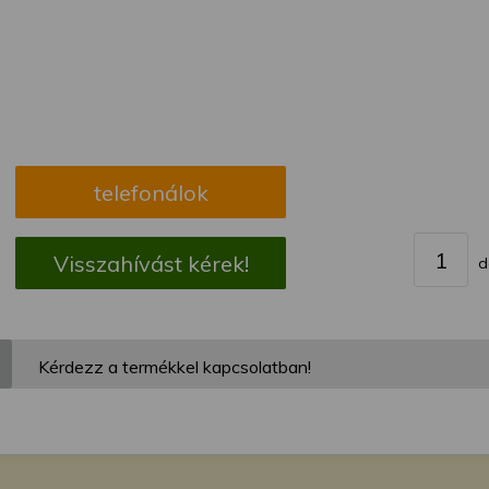
megváltoztathatja a beállításait.
telefonálok
Visszahívást kérek!
d
Kérdezz a termékkel kapcsolatban!