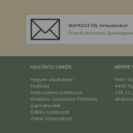
IRATKOZZ FEL hírlevelünkre!
Értesülj akcióinkról, újdonságaink
HASZNOS LINKEK
MERRE
Hogyan vásároljunk?
Kelet-Ag
Segítség
4400 Nyí
Adatvédelmi nyilatkozat
+36 21 
Általános Szerződési Feltételek
alkatres
Jogi tudnivalók
Elállási nyilatkozat
Online vitarendezés