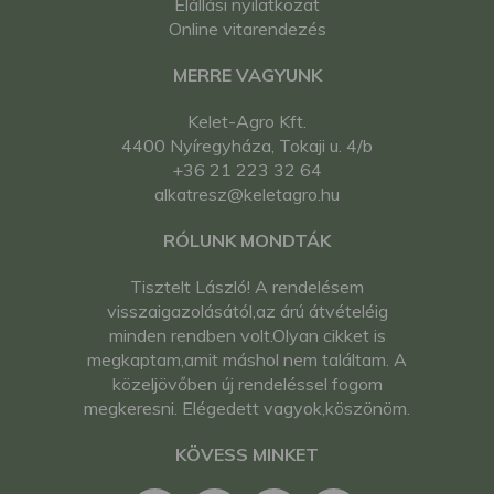
Elállási nyilatkozat
Online vitarendezés
MERRE VAGYUNK
Kelet-Agro Kft.
4400 Nyíregyháza, Tokaji u. 4/b
+36 21 223 32 64
alkatresz@keletagro.hu
RÓLUNK MONDTÁK
Tisztelt László! A rendelésem
visszaigazolásától,az árú átvételéig
minden rendben volt.Olyan cikket is
megkaptam,amit máshol nem találtam. A
közeljövőben új rendeléssel fogom
megkeresni. Elégedett vagyok,köszönöm.
KÖVESS MINKET