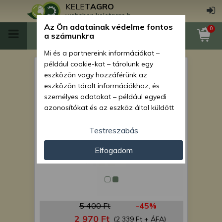
KELET
AGRO
webshop.keletagro.hu
Az Ön adatainak védelme fontos
0
a számunkra
Mi és a partnereink információkat –
például cookie-kat – tárolunk egy
John Deere kaparólemez 94
eszközön vagy hozzáférünk az
eszközön tárolt információkhoz, és
személyes adatokat – például egyedi
azonosítókat és az eszköz által küldött
alapvető információkat – kezelünk
személyre szabott hirdetések és
Testreszabás
tartalom nyújtásához, hirdetés- és
Elfogadom
tartalomméréshez, nézettségi adatok
gyűjtéséhez, valamint termékek
kifejlesztéséhez és a termékek
javításához. Az Ön engedélyével mi és a
partnereink eszközleolvasásos
5 400 Ft
-45%
módszerrel szerzett pontos geolokációs
adatokat és azonosítási információkat
2 970 Ft
(2 339 Ft + ÁFA)