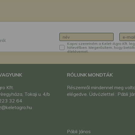
ról.
Kapni szeretném a Kelet-Agro Kft. leg
hírlevélben. Megerősítem, hogy betölt
életévemet.
 VAGYUNK
RÓLUNK MONDTÁK
ro Kft.
Részemről mindennel meg volt
regyháza, Tokaji u. 4/b
elégedve. Üdvözlettel : Pábli Já
223 32 64
z@keletagro.hu
Pábli János