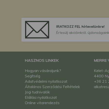
IRATKOZZ FEL hírlevelünkre!
Értesülj akcióinkról, újdonságaink
HASZNOS LINKEK
MERRE
Hogyan vásároljunk?
Kelet-Ag
Segítség
4400 Nyí
Adatvédelmi nyilatkozat
+36 21 
Általános Szerződési Feltételek
alkatres
Jogi tudnivalók
Elállási nyilatkozat
Online vitarendezés