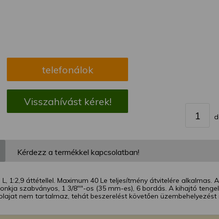
megváltoztathatja a beállításait.
telefonálok
Visszahívást kérek!
d
Kérdezz a termékkel kapcsolatban!
L, 1:2,9 áttétellel. Maximum 40 Le teljesítmény átvitelére alkalmas
onkja szabványos, 1 3/8""-os (35 mm-es), 6 bordás. A kihajtó tenge
lajat nem tartalmaz, tehát beszerelést követően üzembehelyezést i