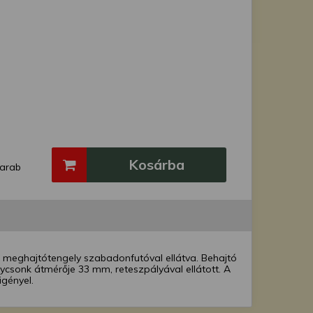
Kosárba
arab
. A meghajtótengely szabadonfutóval ellátva. Behajtó
lycsonk átmérője 33 mm, reteszpályával ellátott. A
gényel.