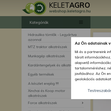
KELET
AGRO
webshop.keletagro.hu
Kategóriák
Hidraulika tömlők - Legyártva
azonnal
Az Ön adatainak 
MTZ traktor alkatrészek
Mi és a partnereink i
Munkagép alkatrészek
tárolt információkhoz
alapvető információka
Kardántengelyek és alkatrészei
tartalomméréshez, néz
javításához. Az Ön en
Egyéb termékek
geolokációs adatokat 
A készlet erejéig !!!!
hozzájárulhat ahhoz, 
lehetőségként a hozzá
Testreszabá
Xinchai és Koop motor
megváltoztathatja beá
alkatrészek
feltétlenül szükséges 
Force alkatrészek
beállításai csak erre