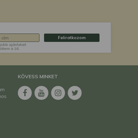
Feliratkozom
jobb ajánlatait
öttem a 16.
KÖVESS MINKET
am
nos