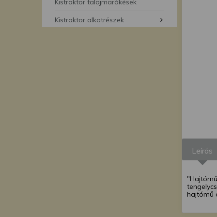
segítségével bármikor 
Kistraktor talajmarókések
Kistraktor alkatrészek
Leírás
"Hajtómű 
tengelycs
hajtómű o