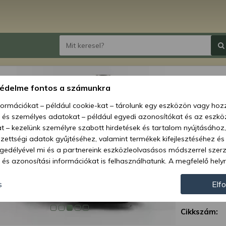
Szárzú
védelme fontos a számunkra
sorozat
nformációkat – például cookie-kat – tárolunk egy eszközön vagy ho
szabad
, és személyes adatokat – például egyedi azonosítókat és az eszköz
t – kezelünk személyre szabott hirdetések és tartalom nyújtásához,
Ár:
134
ettségi adatok gyűjtéséhez, valamint termékek kifejlesztéséhez és
gedélyével mi és a partnereink eszközleolvasásos módszerrel szer
és azonosítási információkat is felhasználhatunk. A megfelelő helyr
Elérhetőség
hogy mi és a partnereink a fent leírtak szerint adatkezelést végezz
Szállítás:
járulás megadása vagy elutasítása előtt részletesebb információkh
s
Elf
llításait. Felhívjuk figyelmét, hogy személyes adatainak bizonyos 
Szállítási m
az Ön hozzájárulása, de jogában áll tiltakozni az ilyen jellegű adatke
Cikkszám:
 a weboldalra érvényesek. Erre a webhelyre visszatérve vagy az ada