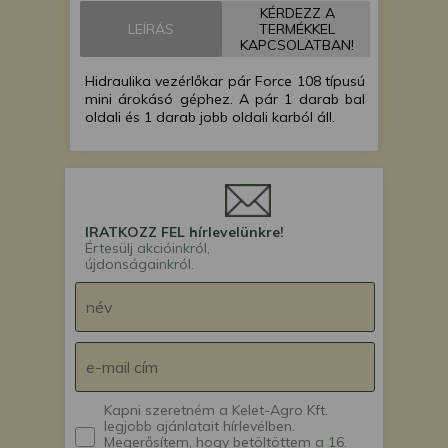
KÉRDEZZ A
mini excavator
LEÍRÁS
TERMÉKKEL
Force 110 Ex mini
KAPCSOLATBAN!
árokásó / markoló /
Hidraulika vezérlőkar pár Force 108 típusú
mini excavator
mini árokásó géphez. A pár 1 darab bal
oldali és 1 darab jobb oldali karból áll.
IRATKOZZ FEL hírlevelünkre!
Értesülj akcióinkról,
újdonságainkról.
Kapni szeretném a Kelet-Agro Kft.
legjobb ajánlatait hírlevélben.
Megerősítem, hogy betöltöttem a 16.