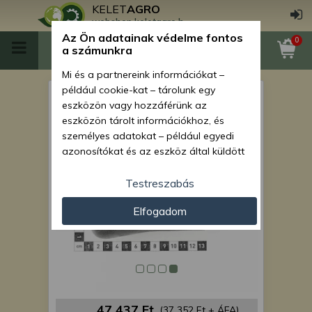
KELET
AGRO
webshop.keletagro.hu
Az Ön adatainak védelme fontos
0
a számunkra
Mi és a partnereink információkat –
például cookie-kat – tárolunk egy
Force 108 hidraulika
eszközön vagy hozzáférünk az
vezérlőkar pár kpl.
eszközön tárolt információkhoz, és
személyes adatokat – például egyedi
azonosítókat és az eszköz által küldött
alapvető információkat – kezelünk
személyre szabott hirdetések és
Testreszabás
tartalom nyújtásához, hirdetés- és
Elfogadom
tartalomméréshez, nézettségi adatok
gyűjtéséhez, valamint termékek
kifejlesztéséhez és a termékek
javításához. Az Ön engedélyével mi és a
partnereink eszközleolvasásos
módszerrel szerzett pontos geolokációs
adatokat és azonosítási információkat
47 437 Ft
(37 352 Ft + ÁFA)