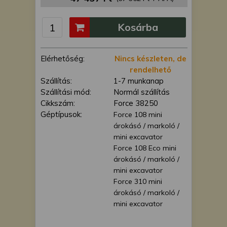
is felhasználhatunk. A megfelelő helyre
kattintva hozzájárulhat ahhoz, hogy mi
Kosárba
és a partnereink a fent leírtak szerint
adatkezelést végezzünk. Másik
lehetőségként a hozzájárulás
Elérhetőség:
Nincs készleten, de
megadása vagy elutasítása előtt
rendelhető
részletesebb információkhoz juthat, és
Szállítás:
1-7 munkanap
megváltoztathatja beállításait. Felhívjuk
Szállítási mód:
Normál szállítás
figyelmét, hogy személyes adatainak
Cikkszám:
Force 38250
bizonyos kezeléséhez nem feltétlenül
Géptípusok:
Force 108 mini
szükséges az Ön hozzájárulása, de
árokásó / markoló /
jogában áll tiltakozni az ilyen jellegű
mini excavator
adatkezelés ellen. A beállításai csak erre
Force 108 Eco mini
a weboldalra érvényesek. Erre a
árokásó / markoló /
webhelyre visszatérve vagy az
mini excavator
adatvédelmi szabályzatunk segítségével
Force 310 mini
bármikor megváltoztathatja a
árokásó / markoló /
beállításait.
mini excavator
Force 110 mini
árokásó / markoló /