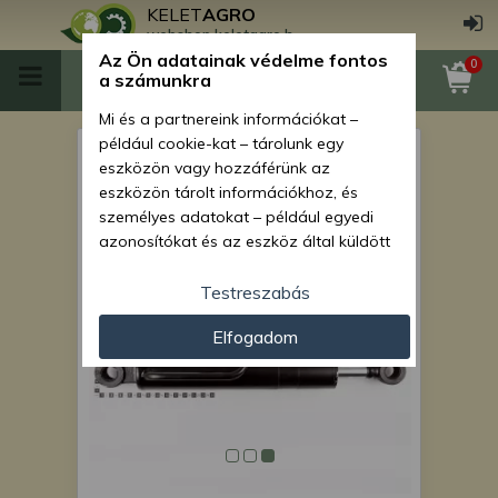
KELET
AGRO
webshop.keletagro.hu
Az Ön adatainak védelme fontos
0
a számunkra
Mi és a partnereink információkat –
például cookie-kat – tárolunk egy
Force 110 hidraulika
eszközön vagy hozzáférünk az
munkahenger (nagygém
eszközön tárolt információkhoz, és
személyes adatokat – például egyedi
mozgató)
azonosítókat és az eszköz által küldött
alapvető információkat – kezelünk
személyre szabott hirdetések és
Testreszabás
tartalom nyújtásához, hirdetés- és
Elfogadom
tartalomméréshez, nézettségi adatok
gyűjtéséhez, valamint termékek
kifejlesztéséhez és a termékek
javításához. Az Ön engedélyével mi és a
partnereink eszközleolvasásos
módszerrel szerzett pontos geolokációs
adatokat és azonosítási információkat