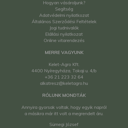
Hogyan vásároljunk?
Segítség
Adatvédelmi nyilatkozat
Általános Szerződési Feltételek
Jogi tudnivalók
Elállási nyilatkozat
Online vitarendezés
MERRE VAGYUNK
Kelet-Agro Kft.
4400 Nyíregyháza, Tokaji u. 4/b
+36 21 223 32 64
alkatresz@keletagro.hu
RÓLUNK MONDTÁK
Annyira gyorsak voltak, hogy egyik napról
a másikra már itt volt a megrendelt áru.
Sümegi József