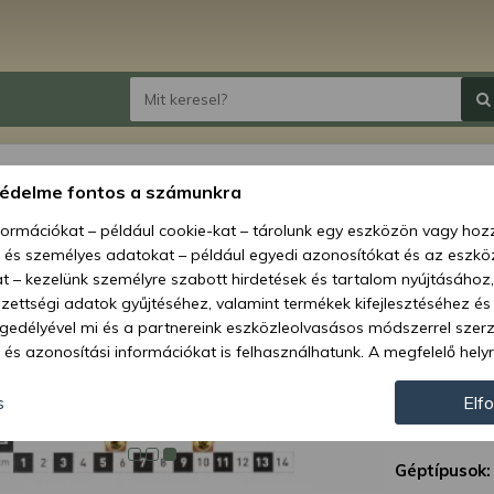
Force
védelme fontos a számunkra
áramt
nformációkat – például cookie-kat – tárolunk egy eszközön vagy ho
, és személyes adatokat – például egyedi azonosítókat és az eszköz
Ár:
34 
t – kezelünk személyre szabott hirdetések és tartalom nyújtásához,
ettségi adatok gyűjtéséhez, valamint termékek kifejlesztéséhez és
Elérhetőség
gedélyével mi és a partnereink eszközleolvasásos módszerrel szer
és azonosítási információkat is felhasználhatunk. A megfelelő helyr
Szállítás:
hogy mi és a partnereink a fent leírtak szerint adatkezelést végezz
Szállítási m
járulás megadása vagy elutasítása előtt részletesebb információkh
s
Elf
llításait. Felhívjuk figyelmét, hogy személyes adatainak bizonyos 
Cikkszám:
az Ön hozzájárulása, de jogában áll tiltakozni az ilyen jellegű adatke
Géptípusok:
 a weboldalra érvényesek. Erre a webhelyre visszatérve vagy az ada