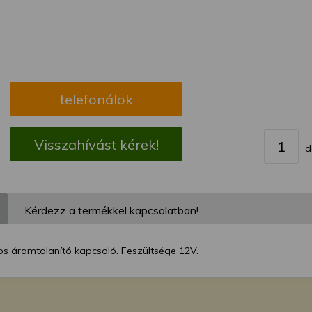
megváltoztathatja a beállításait.
telefonálok
Visszahívást kérek!
d
Kérdezz a termékkel kapcsolatban!
os áramtalanító kapcsoló. Feszültsége 12V.