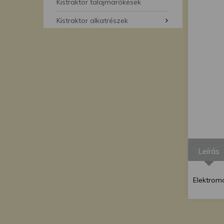
segítségével bármikor 
Kistraktor talajmarókések
Kistraktor alkatrészek
Leírás
Elektrom