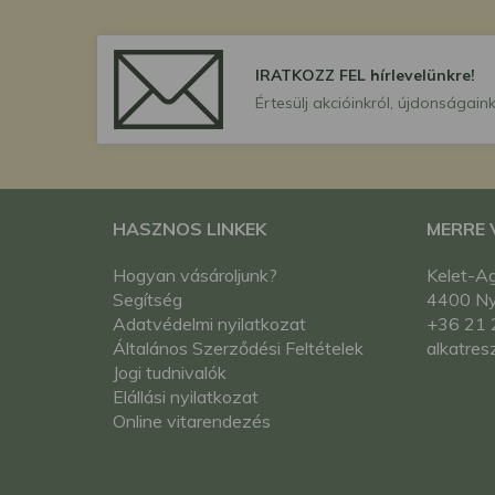
IRATKOZZ FEL hírlevelünkre!
Értesülj akcióinkról, újdonságaink
HASZNOS LINKEK
MERRE
Hogyan vásároljunk?
Kelet-Ag
Segítség
4400 Nyí
Adatvédelmi nyilatkozat
+36 21 
Általános Szerződési Feltételek
alkatres
Jogi tudnivalók
Elállási nyilatkozat
Online vitarendezés