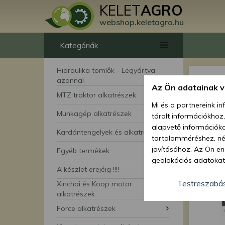
KELET
AGRO
webshop.keletagro.hu
Kategóriák
Hidraulika tömlők - Legyártva
azonnal
Az Ön adatainak 
MTZ traktor alkatrészek
Mi és a partnereink i
Munkagép alkatrészek
tárolt információkhoz
alapvető információka
Kardántengelyek és alkatrészei
tartalomméréshez, néz
javításához. Az Ön en
Egyéb termékek
geolokációs adatokat 
A készlet erejéig !!!!
hozzájárulhat ahhoz, 
lehetőségként a hozzá
Testreszabá
Xinchai és Koop motor
megváltoztathatja beá
alkatrészek
feltétlenül szükséges 
Force alkatrészek
beállításai csak erre