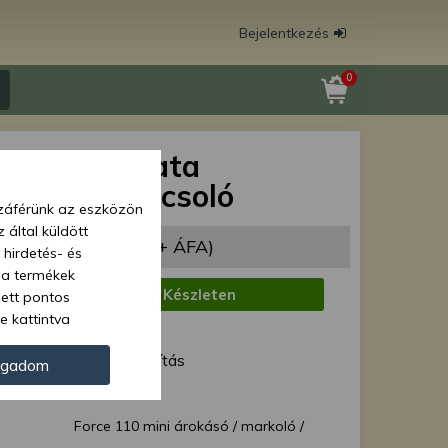
Bejelentkezés
0
 110 automata
alanító kapcsoló
zzáférünk az eszközön
 által küldött
320 Ft
(27 024 Ft + ÁFA)
 hirdetés- és
 a termékek
:
Készleten
zett pontos
e kattintva
1 munkanap
ünk. Másik
ód:
Normál szállítás
oz juthat, és
ogadom
kezeléséhez nem
Force 40537
zelés ellen. A
Force 110 mini árokásó / markoló /
tvédelmi szabályzatunk