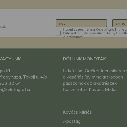
ról.
Kapni szeretném a Kelet-Agro Kft. leg
hírlevélben. Megerősítem, hogy betölt
életévemet.
 VAGYUNK
RÓLUNK MONDTÁK
ro Kft.
Üdvözlöm Önöket Igen sikeres 
regyháza, Tokaji u. 4/b
a vásárlás így mindjárt jobban
223 32 64
passzolnak az alkatrészek.
z@keletagro.hu
Köszönettel Kovács Miklós
Kovács Miklós
Apostag