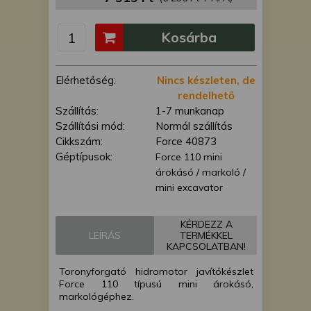
is felhasználhatunk. A megfelelő helyre
kattintva hozzájárulhat ahhoz, hogy mi
Kosárba
és a partnereink a fent leírtak szerint
adatkezelést végezzünk. Másik
lehetőségként a hozzájárulás
Elérhetőség:
Nincs készleten, de
megadása vagy elutasítása előtt
rendelhető
részletesebb információkhoz juthat, és
Szállítás:
1-7 munkanap
megváltoztathatja beállításait. Felhívjuk
Szállítási mód:
Normál szállítás
figyelmét, hogy személyes adatainak
Cikkszám:
Force 40873
bizonyos kezeléséhez nem feltétlenül
Géptípusok:
Force 110 mini
szükséges az Ön hozzájárulása, de
árokásó / markoló /
jogában áll tiltakozni az ilyen jellegű
mini excavator
adatkezelés ellen. A beállításai csak erre
a weboldalra érvényesek. Erre a
webhelyre visszatérve vagy az
KÉRDEZZ A
LEÍRÁS
TERMÉKKEL
adatvédelmi szabályzatunk segítségével
KAPCSOLATBAN!
bármikor megváltoztathatja a
beállításait.
Toronyforgató hidromotor javítókészlet
Force 110 típusú mini árokásó,
markológéphez.