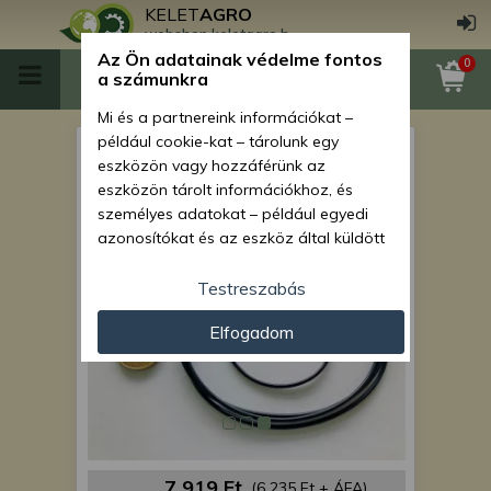
KELET
AGRO
webshop.keletagro.hu
Az Ön adatainak védelme fontos
0
a számunkra
Mi és a partnereink információkat –
például cookie-kat – tárolunk egy
Force 110 toronyforgató
eszközön vagy hozzáférünk az
hidromotor javítókészlet
eszközön tárolt információkhoz, és
személyes adatokat – például egyedi
azonosítókat és az eszköz által küldött
alapvető információkat – kezelünk
személyre szabott hirdetések és
Testreszabás
tartalom nyújtásához, hirdetés- és
Elfogadom
tartalomméréshez, nézettségi adatok
gyűjtéséhez, valamint termékek
kifejlesztéséhez és a termékek
javításához. Az Ön engedélyével mi és a
partnereink eszközleolvasásos
módszerrel szerzett pontos geolokációs
adatokat és azonosítási információkat
7 919 Ft
(6 235 Ft + ÁFA)