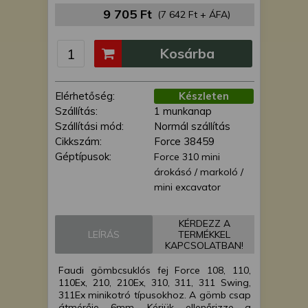
is felhasználhatunk. A megfelelő helyre
9 705 Ft
(7 642 Ft + ÁFA)
kattintva hozzájárulhat ahhoz, hogy mi
és a partnereink a fent leírtak szerint
Kosárba
adatkezelést végezzünk. Másik
lehetőségként a hozzájárulás
megadása vagy elutasítása előtt
Elérhetőség:
Készleten
részletesebb információkhoz juthat, és
Szállítás:
1 munkanap
megváltoztathatja beállításait. Felhívjuk
Szállítási mód:
Normál szállítás
figyelmét, hogy személyes adatainak
Cikkszám:
Force 38459
bizonyos kezeléséhez nem feltétlenül
Géptípusok:
Force 310 mini
szükséges az Ön hozzájárulása, de
árokásó / markoló /
jogában áll tiltakozni az ilyen jellegű
mini excavator
adatkezelés ellen. A beállításai csak erre
a weboldalra érvényesek. Erre a
webhelyre visszatérve vagy az
KÉRDEZZ A
adatvédelmi szabályzatunk segítségével
LEÍRÁS
TERMÉKKEL
KAPCSOLATBAN!
bármikor megváltoztathatja a
beállításait.
Faudi gömbcsuklós fej Force 108, 110,
110Ex, 210, 210Ex, 310, 311, 311 Swing,
311Ex minikotró típusokhoz. A gömb csap
átmérője 6mm. Kérjük ellenőrizze a