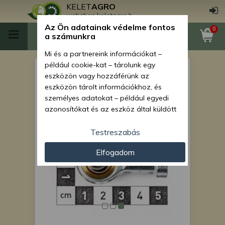
KELET
AGRO
webshop.keletagro.hu
Az Ön adatainak védelme fontos
0
a számunkra
Mi és a partnereink információkat –
például cookie-kat – tárolunk egy
Force 108/110/210/310/311
eszközön vagy hozzáférünk az
joystick Faudi gömbfej, csap
eszközön tárolt információkhoz, és
személyes adatokat – például egyedi
átmérő 8mm
azonosítókat és az eszköz által küldött
alapvető információkat – kezelünk
személyre szabott hirdetések és
Testreszabás
tartalom nyújtásához, hirdetés- és
Elfogadom
tartalomméréshez, nézettségi adatok
gyűjtéséhez, valamint termékek
kifejlesztéséhez és a termékek
javításához. Az Ön engedélyével mi és a
partnereink eszközleolvasásos
módszerrel szerzett pontos geolokációs
adatokat és azonosítási információkat