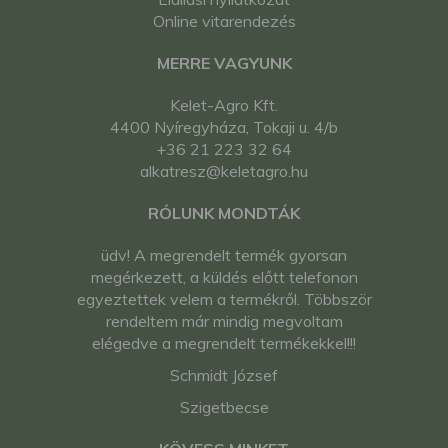
kistraktor
Online vitarendezés
Iseki TG293 japán
kistraktor
MERRE VAGYUNK
Iseki TG33 japán
kistraktor
Kelet-Agro Kft.
Iseki TG333 japán
4400 Nyíregyháza, Tokaji u. 4/b
kistraktor
+36 21 223 32 64
Iseki TG53 japán
alkatresz@keletagro.hu
kistraktor
Iseki TGS37 japán
RÓLUNK MONDTÁK
kistraktor
Iseki TK25 japán
üdv! A megrendelt termék gyorsan
kistraktor
megérkezett, a küldés előtt telefonon
Iseki TK25FF japán
egyeztettek velem a termékről. Többször
kistraktor
rendeltem már mindig megvoltam
Iseki TK37 japán
elégedve a megrendelt termékekkel!!!
kistraktor
Schmidt József
Kubota DC-1A japán
kistraktor
Szigetbecse
Kubota GL19 japán