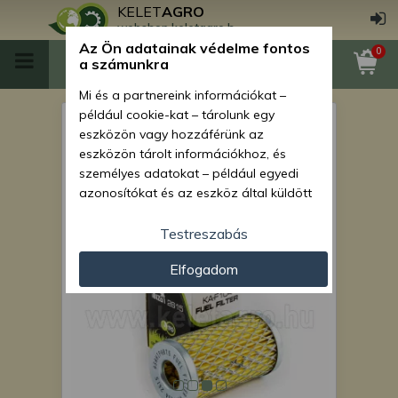
KELET
AGRO
webshop.keletagro.hu
Az Ön adatainak védelme fontos
0
a számunkra
Mi és a partnereink információkat –
például cookie-kat – tárolunk egy
üzemanyagszűrő japán
eszközön vagy hozzáférünk az
kistraktorokhoz KA-F104 3
eszközön tárolt információkhoz, és
személyes adatokat – például egyedi
db-os csomag, SZUPER
azonosítókat és az eszköz által küldött
ÁRON!
alapvető információkat – kezelünk
személyre szabott hirdetések és
Testreszabás
tartalom nyújtásához, hirdetés- és
Elfogadom
tartalomméréshez, nézettségi adatok
gyűjtéséhez, valamint termékek
kifejlesztéséhez és a termékek
javításához. Az Ön engedélyével mi és a
partnereink eszközleolvasásos
módszerrel szerzett pontos geolokációs
adatokat és azonosítási információkat