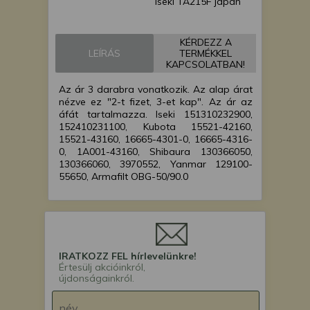
Iseki TA215F japán
kistraktor
Iseki TA227F japán
KÉRDEZZ A
kistraktor
LEÍRÁS
TERMÉKKEL
Iseki TA230F japán
KAPCSOLATBAN!
kistraktor
Az ár 3 darabra vonatkozik. Az alap árat
Iseki TA235F japán
nézve ez "2-t fizet, 3-et kap". Az ár az
kistraktor
áfát tartalmazza. Iseki 151310232900,
Iseki TA247F japán
152410231100, Kubota 15521-42160,
kistraktor
15521-43160, 16665-4301-0, 16665-4316-
0, 1A001-43160, Shibaura 130366050,
Iseki TA250F japán
130366060, 3970552, Yanmar 129100-
kistraktor
55650, Armafilt OBG-50/90.0
Iseki TA255F japán
kistraktor
Iseki TA262F japán
kistraktor
Iseki TA263F japán
IRATKOZZ FEL hírlevelünkre!
kistraktor
Értesülj akcióinkról,
Iseki TA267F japán
újdonságainkról.
kistraktor
Iseki TA270F japán