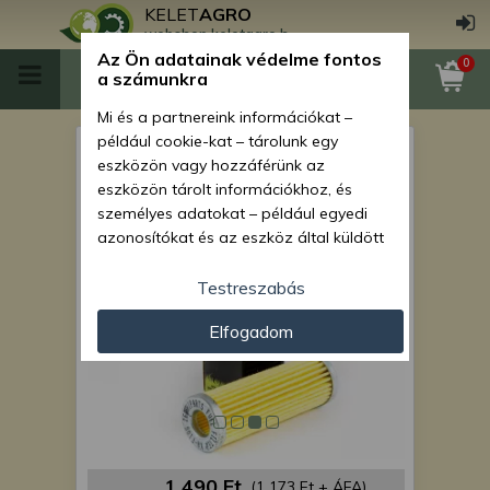
KELET
AGRO
webshop.keletagro.hu
Az Ön adatainak védelme fontos
0
a számunkra
Mi és a partnereink információkat –
például cookie-kat – tárolunk egy
üzemanyagszűrő japán
eszközön vagy hozzáférünk az
kistraktorokhoz KA-F105
eszközön tárolt információkhoz, és
személyes adatokat – például egyedi
azonosítókat és az eszköz által küldött
alapvető információkat – kezelünk
személyre szabott hirdetések és
Testreszabás
tartalom nyújtásához, hirdetés- és
Elfogadom
tartalomméréshez, nézettségi adatok
gyűjtéséhez, valamint termékek
kifejlesztéséhez és a termékek
javításához. Az Ön engedélyével mi és a
partnereink eszközleolvasásos
módszerrel szerzett pontos geolokációs
adatokat és azonosítási információkat
1 490 Ft
(1 173 Ft + ÁFA)