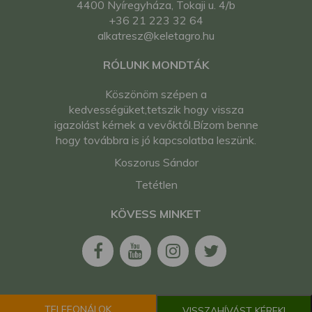
kistraktor
4400 Nyíregyháza, Tokaji u. 4/b
Kubota B1-17D japán
+36 21 223 32 64
kistraktor
alkatresz@keletagro.hu
Kubota B1200 japán
RÓLUNK MONDTÁK
kistraktor
Kubota B1200DT
Köszönöm szépen a
japán kistraktor
kedvességüket,tetszik hogy vissza
Kubota B1400 japán
igazolást kérnek a vevőktől.Bízom benne
kistraktor
hogy továbbra is jó kapcsolatba leszünk.
Kubota B1400DT
japán kistraktor
Koszorus Sándor
Kubota B1402 japán
Tetétlen
kistraktor
Kubota B1402DT
KÖVESS MINKET
japán kistraktor
Kubota B1500 japán
kistraktor
Kubota B1500DT
japán kistraktor
Kubota B1502 japán
TELEFONÁLOK
kistraktor
VISSZAHÍVÁST KÉREK!