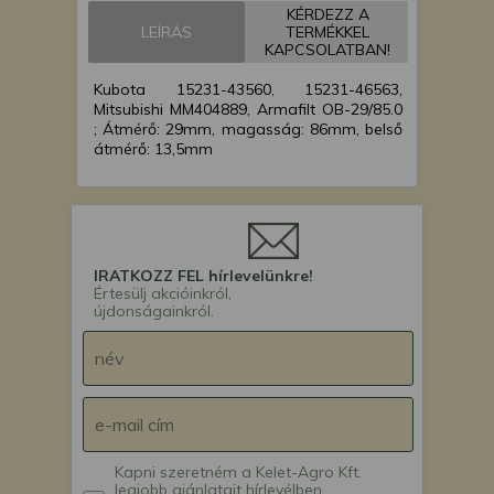
KÉRDEZZ A
kistraktor
LEÍRÁS
TERMÉKKEL
Kubota A-14 japán
KAPCSOLATBAN!
kistraktor
Kubota 15231-43560, 15231-46563,
Kubota A-15 japán
Mitsubishi MM404889, Armafilt OB-29/85.0
kistraktor
; Átmérő: 29mm, magasság: 86mm, belső
Kubota A-155 japán
átmérő: 13,5mm
kistraktor
Kubota A-17 japán
kistraktor
Kubota A-175F japán
kistraktor
IRATKOZZ FEL hírlevelünkre!
Kubota A-175F HST
Értesülj akcióinkról,
újdonságainkról.
japán kistraktor
Kubota A-19 japán
kistraktor
Kubota A-195 -10422
japán kistraktor
Kubota A-195 10422-
japán kistraktor
Kapni szeretném a Kelet-Agro Kft.
Kubota A-195 HST
legjobb ajánlatait hírlevélben.