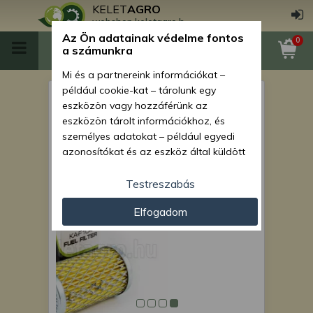
KELET
AGRO
webshop.keletagro.hu
Az Ön adatainak védelme fontos
0
a számunkra
Mi és a partnereink információkat –
például cookie-kat – tárolunk egy
üzemanyagszűrő japán
eszközön vagy hozzáférünk az
kistraktorokhoz KA-F104 10
eszközön tárolt információkhoz, és
személyes adatokat – például egyedi
db-os csomag, SZUPER
azonosítókat és az eszköz által küldött
ÁRON!
alapvető információkat – kezelünk
személyre szabott hirdetések és
Testreszabás
tartalom nyújtásához, hirdetés- és
Elfogadom
tartalomméréshez, nézettségi adatok
gyűjtéséhez, valamint termékek
kifejlesztéséhez és a termékek
javításához. Az Ön engedélyével mi és a
partnereink eszközleolvasásos
módszerrel szerzett pontos geolokációs
adatokat és azonosítási információkat