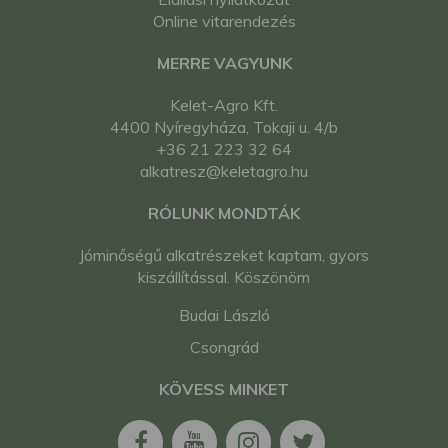
kistraktor
Online vitarendezés
Iseki TG293 japán
kistraktor
MERRE VAGYUNK
Iseki TG33 japán
kistraktor
Kelet-Agro Kft.
Iseki TG333 japán
4400 Nyíregyháza, Tokaji u. 4/b
kistraktor
+36 21 223 32 64
Iseki TG53 japán
alkatresz@keletagro.hu
kistraktor
Iseki TGS37 japán
RÓLUNK MONDTÁK
kistraktor
Iseki TK25 japán
Jóminőségű alkatrészeket kaptam, gyors
kistraktor
kiszállítással. Köszönöm
Iseki TK25FF japán
Budai László
kistraktor
Iseki TK37 japán
Csongrád
kistraktor
Kubota DC-1A japán
KÖVESS MINKET
kistraktor
Kubota GL19 japán