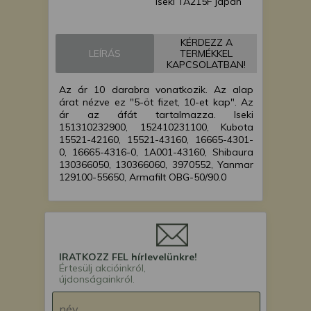
Iseki TA215F japán
kistraktor
Iseki TA227F japán
KÉRDEZZ A
kistraktor
LEÍRÁS
TERMÉKKEL
Iseki TA230F japán
KAPCSOLATBAN!
kistraktor
Az ár 10 darabra vonatkozik. Az alap
Iseki TA235F japán
árat nézve ez "5-öt fizet, 10-et kap". Az
kistraktor
ár az áfát tartalmazza. Iseki
Iseki TA247F japán
151310232900, 152410231100, Kubota
kistraktor
15521-42160, 15521-43160, 16665-4301-
0, 16665-4316-0, 1A001-43160, Shibaura
Iseki TA250F japán
130366050, 130366060, 3970552, Yanmar
kistraktor
129100-55650, Armafilt OBG-50/90.0
Iseki TA255F japán
kistraktor
Iseki TA262F japán
kistraktor
Iseki TA263F japán
IRATKOZZ FEL hírlevelünkre!
kistraktor
Értesülj akcióinkról,
Iseki TA267F japán
újdonságainkról.
kistraktor
Iseki TA270F japán