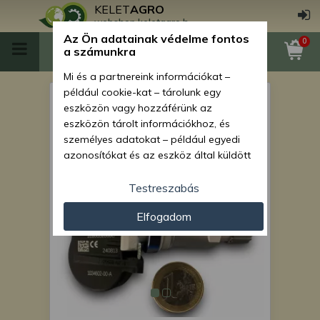
KELET
AGRO
webshop.keletagro.hu
Az Ön adatainak védelme fontos
0
a számunkra
Mi és a partnereink információkat –
például cookie-kat – tárolunk egy
Tesla TPMS szenzor, RF
eszközön vagy hozzáférünk az
433MHz, ezüst, Model S
eszközön tárolt információkhoz, és
személyes adatokat – például egyedi
2014.09. - 2023.12.,
azonosítókat és az eszköz által küldött
alapvető információkat – kezelünk
személyre szabott hirdetések és
Testreszabás
tartalom nyújtásához, hirdetés- és
Elfogadom
tartalomméréshez, nézettségi adatok
gyűjtéséhez, valamint termékek
kifejlesztéséhez és a termékek
javításához. Az Ön engedélyével mi és a
partnereink eszközleolvasásos
módszerrel szerzett pontos geolokációs
adatokat és azonosítási információkat