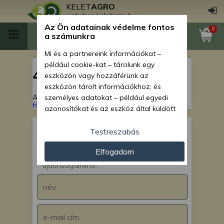
KELET
AGRO
webshop.keletagro.hu
Az Ön adatainak védelme fontos
0
a számunkra
Mi és a partnereink információkat –
például cookie-kat – tárolunk egy
404
eszközön vagy hozzáférünk az
eszközön tárolt információkhoz, és
A keresett oldal nem található!
Vissza a
személyes adatokat – például egyedi
főoldalra
azonosítókat és az eszköz által küldött
alapvető információkat – kezelünk
személyre szabott hirdetések és
Testreszabás
tartalom nyújtásához, hirdetés- és
IRATKOZZ FEL hírlevelünkre!
Elfogadom
tartalomméréshez, nézettségi adatok
Értesülj akcióinkról,
gyűjtéséhez, valamint termékek
újdonságainkról.
kifejlesztéséhez és a termékek
javításához. Az Ön engedélyével mi és a
partnereink eszközleolvasásos
módszerrel szerzett pontos geolokációs
adatokat és azonosítási információkat