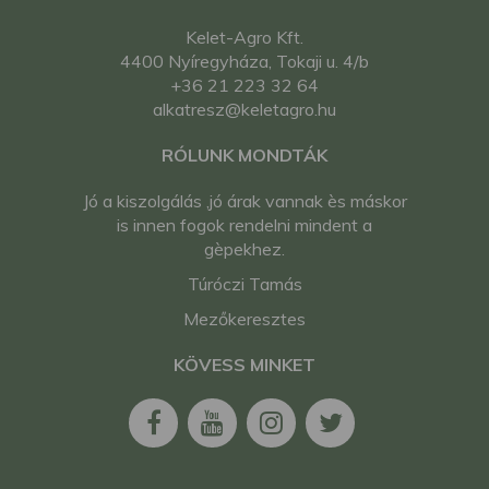
Kelet-Agro Kft.
4400 Nyíregyháza, Tokaji u. 4/b
+36 21 223 32 64
alkatresz@keletagro.hu
RÓLUNK MONDTÁK
Jó a kiszolgálás ,jó árak vannak ès máskor
is innen fogok rendelni mindent a
gèpekhez.
Túróczi Tamás
Mezőkeresztes
KÖVESS MINKET