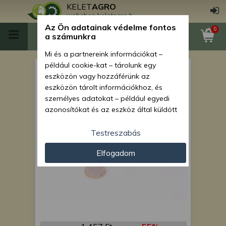
KELET
AGRO
webshop.keletagro.hu
Az Ön adatainak védelme fontos
0
a számunkra
Mi és a partnereink információkat –
például cookie-kat – tárolunk egy
csapágy 4525
eszközön vagy hozzáférünk az
eszközön tárolt információkhoz, és
személyes adatokat – például egyedi
azonosítókat és az eszköz által küldött
alapvető információkat – kezelünk
személyre szabott hirdetések és
Testreszabás
tartalom nyújtásához, hirdetés- és
Elfogadom
tartalomméréshez, nézettségi adatok
gyűjtéséhez, valamint termékek
kifejlesztéséhez és a termékek
javításához. Az Ön engedélyével mi és a
partnereink eszközleolvasásos
módszerrel szerzett pontos geolokációs
adatokat és azonosítási információkat