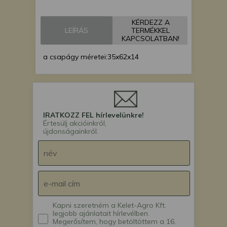
Monosem MECA
vetőgép
KÉRDEZZ A
Monosem MS
LEÍRÁS
TERMÉKKEL
vetőgép
KAPCSOLATBAN!
a csapágy méretei:35x62x14
IRATKOZZ FEL hírlevelünkre!
Értesülj akcióinkról,
újdonságainkról.
Kapni szeretném a Kelet-Agro Kft.
legjobb ajánlatait hírlevélben.
Megerősítem, hogy betöltöttem a 16.