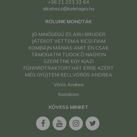
+36 21 223 32 64
alkatresz@keletagro.hu
RÓLUNK MONDTÁK
JÓ MINŐSÉGŰ ÉS ÁRU BRUDER
JÁTÉKOT VETTEM.A KICSI FIAM
KOMBÁJN MÁNIÁS AMIT ÉN CSAK
TÁMOGATNI TUDOK.Ő NAGYON
SZERETNE EGY IGAZI
FŰNYIRÓTRAKTORT.HÁT ERRE AZÉRT
MÉG GYÜJTENI KELL.VÖRÖS ANDREA
Vörös Andrea
Komárom
KÖVESS MINKET