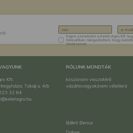
ról.
Kapni szeretném a Kelet-Agro Kft. leg
hírlevélben. Megerősítem, hogy betölt
életévemet.
 VAGYUNK
RÓLUNK MONDTÁK
ro Kft.
köszönöm visszatérő
regyháza, Tokaji u. 4/b
vásárlovagyok(nem véletlen)
223 32 64
z@keletagro.hu
Bálint Bence
Dabas