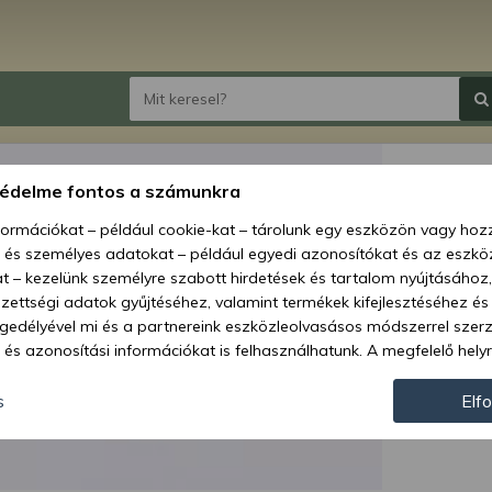
6207 
védelme fontos a számunkra
nformációkat – például cookie-kat – tárolunk egy eszközön vagy ho
Ár:
1 0
, és személyes adatokat – például egyedi azonosítókat és az eszköz
t – kezelünk személyre szabott hirdetések és tartalom nyújtásához,
Elérhetőség
ettségi adatok gyűjtéséhez, valamint termékek kifejlesztéséhez és
gedélyével mi és a partnereink eszközleolvasásos módszerrel szer
Szállítás:
és azonosítási információkat is felhasználhatunk. A megfelelő helyr
Szállítási m
hogy mi és a partnereink a fent leírtak szerint adatkezelést végezz
járulás megadása vagy elutasítása előtt részletesebb információkh
Cikkszám:
s
Elf
llításait. Felhívjuk figyelmét, hogy személyes adatainak bizonyos 
az Ön hozzájárulása, de jogában áll tiltakozni az ilyen jellegű adatke
 a weboldalra érvényesek. Erre a webhelyre visszatérve vagy az ada