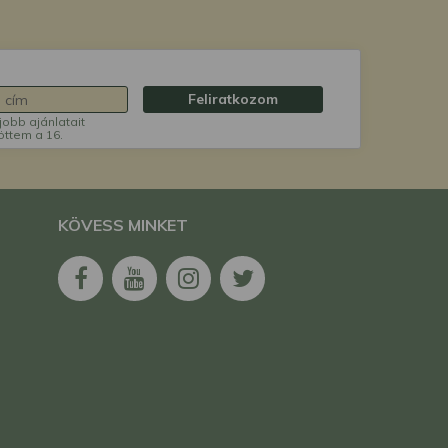
Feliratkozom
jobb ajánlatait
öttem a 16.
KÖVESS MINKET