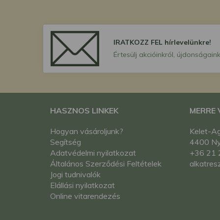
IRATKOZZ FEL hírlevelünkre!
Értesülj akcióinkról, újdonságaink
HASZNOS LINKEK
MERRE
Hogyan vásároljunk?
Kelet-Ag
Segítség
4400 Nyí
Adatvédelmi nyilatkozat
+36 21 
Általános Szerződési Feltételek
alkatres
Jogi tudnivalók
Elállási nyilatkozat
Online vitarendezés