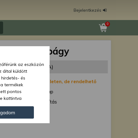
Bejelentkezés
0
N (207) csapágy
zzáférünk az eszközön
48 Ft
(825 Ft + ÁFA)
 által küldött
 hirdetés- és
:
Nincs készleten, de rendelhető
 a termékek
zett pontos
1-7 munkanap
e kattintva
ód:
Normál szállítás
ünk. Másik
oz juthat, és
207 N
ogadom
kezeléséhez nem
zelés ellen. A
tvédelmi szabályzatunk