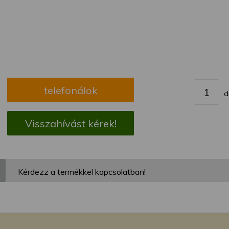
megváltoztathatja a beállításait.
telefonálok
d
Visszahívást kérek!
Kérdezz a termékkel kapcsolatban!