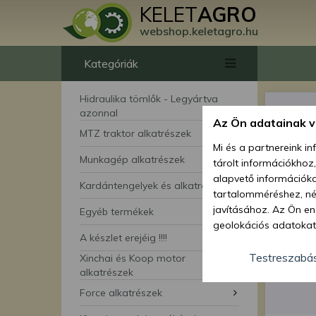
KELET
AGRO
webshop.keletagro.hu
Kategóriák
Hidraulika tömlők - Legyártva
azonnal
Az Ön adatainak 
MTZ traktor alkatrészek
Mi és a partnereink i
Munkagép alkatrészek
tárolt információkhoz
alapvető információka
Kardántengelyek és alkatrészei
tartalomméréshez, néz
javításához. Az Ön en
Egyéb termékek
geolokációs adatokat 
A készlet erejéig !!!!
hozzájárulhat ahhoz, 
lehetőségként a hozzá
Testreszabá
Xinchai és Koop motor
megváltoztathatja beá
alkatrészek
feltétlenül szükséges 
Force alkatrészek
beállításai csak erre