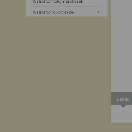
segítségével bármikor 
Kistraktor talajmarókések
Kistraktor alkatrészek
Leírás