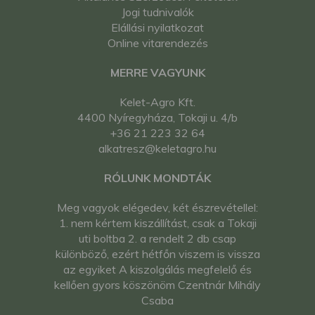
Jogi tudnivalók
Elállási nyilatkozat
Online vitarendezés
MERRE VAGYUNK
Kelet-Agro Kft.
4400 Nyíregyháza, Tokaji u. 4/b
+36 21 223 32 64
alkatresz@keletagro.hu
RÓLUNK MONDTÁK
Meg vagyok elégedev, két észrevétellel:
1. nem kértem kiszállítást, csak a Tokaji
uti boltba 2. a rendelt 2 db csap
különböző, ezért hétfőn viszem is vissza
az egyiket A kiszolgálás megfelelő és
kellően gyors köszönöm Czentnár Mihály
Csaba