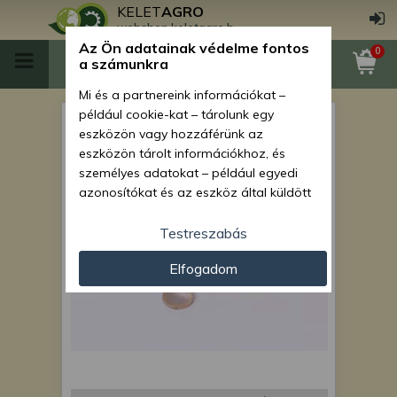
KELET
AGRO
webshop.keletagro.hu
Az Ön adatainak védelme fontos
0
a számunkra
Mi és a partnereink információkat –
például cookie-kat – tárolunk egy
6208 2RS (208 2RS) csapágy
eszközön vagy hozzáférünk az
eszközön tárolt információkhoz, és
személyes adatokat – például egyedi
azonosítókat és az eszköz által küldött
alapvető információkat – kezelünk
személyre szabott hirdetések és
Testreszabás
tartalom nyújtásához, hirdetés- és
Elfogadom
tartalomméréshez, nézettségi adatok
gyűjtéséhez, valamint termékek
kifejlesztéséhez és a termékek
javításához. Az Ön engedélyével mi és a
partnereink eszközleolvasásos
módszerrel szerzett pontos geolokációs
adatokat és azonosítási információkat