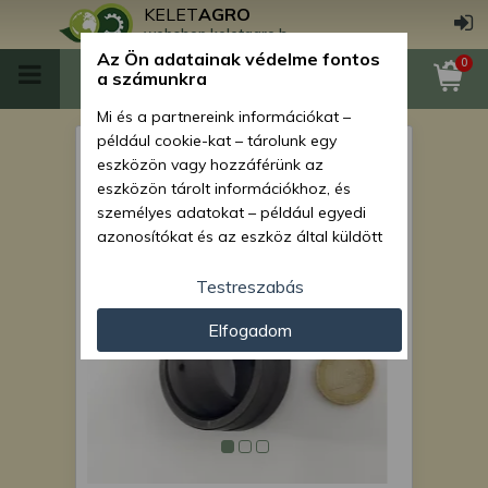
KELET
AGRO
webshop.keletagro.hu
Az Ön adatainak védelme fontos
0
a számunkra
Mi és a partnereink információkat –
például cookie-kat – tárolunk egy
MTZ kormány munkahenger
eszközön vagy hozzáférünk az
csapágy (orbitos, egyenes
eszközön tárolt információkhoz, és
személyes adatokat – például egyedi
hídhoz
azonosítókat és az eszköz által küldött
alapvető információkat – kezelünk
személyre szabott hirdetések és
Testreszabás
tartalom nyújtásához, hirdetés- és
Elfogadom
tartalomméréshez, nézettségi adatok
gyűjtéséhez, valamint termékek
kifejlesztéséhez és a termékek
javításához. Az Ön engedélyével mi és a
partnereink eszközleolvasásos
módszerrel szerzett pontos geolokációs
adatokat és azonosítási információkat