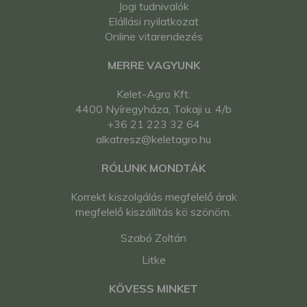
Jogi tudnivalók
Elállási nyilatkozat
Online vitarendezés
MERRE VAGYUNK
Kelet-Agro Kft.
4400 Nyíregyháza, Tokaji u. 4/b
+36 21 223 32 64
alkatresz@keletagro.hu
RÓLUNK MONDTÁK
Korrekt kiszolgálás megfelelő árak
megfelelő kiszállítás kö szönöm.
Szabó Zoltán
Litke
KÖVESS MINKET