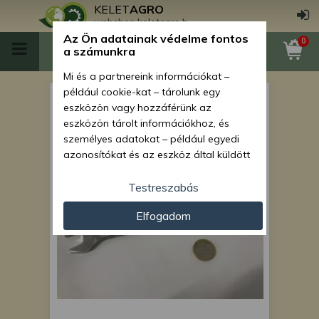
KELET
AGRO
webshop.keletagro.hu
Az Ön adatainak védelme fontos
0
a számunkra
Mi és a partnereink információkat –
például cookie-kat – tárolunk egy
szerszám csillag-villás kulcs
eszközön vagy hozzáférünk az
16 mm
eszközön tárolt információkhoz, és
személyes adatokat – például egyedi
azonosítókat és az eszköz által küldött
alapvető információkat – kezelünk
személyre szabott hirdetések és
Testreszabás
tartalom nyújtásához, hirdetés- és
Elfogadom
tartalomméréshez, nézettségi adatok
gyűjtéséhez, valamint termékek
kifejlesztéséhez és a termékek
javításához. Az Ön engedélyével mi és a
partnereink eszközleolvasásos
módszerrel szerzett pontos geolokációs
adatokat és azonosítási információkat