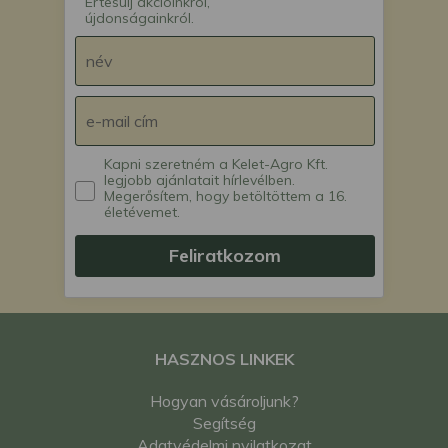
Értesülj akcióinkról,
újdonságainkról.
Kapni szeretném a Kelet-Agro Kft.
legjobb ajánlatait hírlevélben.
Megerősítem, hogy betöltöttem a 16.
életévemet.
Feliratkozom
HASZNOS LINKEK
Hogyan vásároljunk?
Segítség
Adatvédelmi nyilatkozat