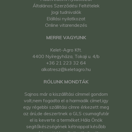
Általános Szerződési Feltételek
Jogi tudnivalók
Elállási nyilatkozat
Online vitarendezés
MERRE VAGYUNK
Kelet-Agro Kft.
4400 Nyíregyháza, Tokaji u. 4/b
+36 21 223 32 64
alkatresz@keletagro.hu
RÓLUNK MONDTÁK
Sajnos már a kiszállítási címmel gondom
volt,nem fogadta el a harmadik címet,igy
egy régebbi szállitási címre érkezett meg
az árú,de deszertnek a GLS csumagfutár
el is keverte a terméket.Hála Önök
segitőkészségének kétnappal később