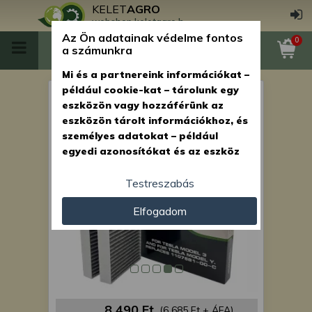
KELET
AGRO
webshop.keletagro.hu
Az Ön adatainak védelme fontos
0
a számunkra
Mi és a partnereink információkat –
például cookie-kat – tárolunk egy
1 pár Pollenszűrő Tesla Model
eszközön vagy hozzáférünk az
3, aktívszenes
eszközön tárolt információkhoz, és
személyes adatokat – például
egyedi azonosítókat és az eszköz
által küldött alapvető
információkat – kezelünk személyre
Testreszabás
szabott hirdetések és tartalom
Elfogadom
nyújtásához, hirdetés- és
tartalomméréshez, nézettségi
adatok gyűjtéséhez, valamint
termékek kifejlesztéséhez és a
termékek javításához. Az Ön
engedélyével mi és a partnereink
eszközleolvasásos módszerrel
8 490 Ft
(6 685 Ft + ÁFA)