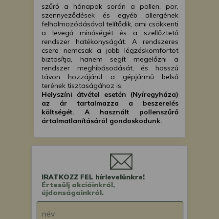
az adatvédelmi szabályzatunk
szűrő a hónapok során a pollen, por,
segítségével bármikor
szennyeződések és egyéb allergének
megváltoztathatja a beállításait.
felhalmozódásával telítődik, ami csökkenti
a levegő minőségét és a szellőztető
rendszer hatékonyságát. A rendszeres
csere nemcsak a jobb légzéskomfortot
biztosítja, hanem segít megelőzni a
rendszer meghibásodását, és hosszú
távon hozzájárul a gépjármű belső
terének tisztaságához is.
Helyszíni átvétel esetén (Nyíregyháza)
az ár tartalmazza a beszerelés
költségét. A használt pollenszűrő
ártalmatlanításáról gondoskodunk.
IRATKOZZ FEL hírlevelünkre!
Értesülj akcióinkról,
újdonságainkról.