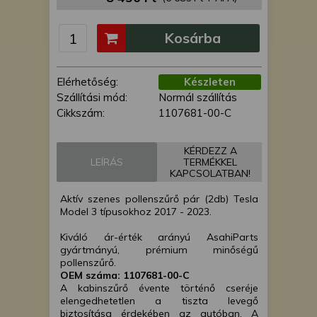
szerzett pontos geolokációs
adatokat és azonosítási
Kosárba
információkat is felhasználhatunk.
A megfelelő helyre kattintva
hozzájárulhat ahhoz, hogy mi és a
Elérhetőség:
Készleten
partnereink a fent leírtak szerint
Szállítási mód:
Normál szállítás
adatkezelést végezzünk. Másik
Cikkszám:
1107681-00-C
lehetőségként a hozzájárulás
megadása vagy elutasítása előtt
részletesebb információkhoz
KÉRDEZZ A
LEÍRÁS
TERMÉKKEL
juthat, és megváltoztathatja
KAPCSOLATBAN!
beállításait. Felhívjuk figyelmét,
hogy személyes adatainak
Aktív szenes pollenszűrő pár (2db) Tesla
bizonyos kezeléséhez nem
Model 3 típusokhoz 2017 - 2023.
feltétlenül szükséges az Ön
Kiváló ár-érték arányú AsahiParts
hozzájárulása, de jogában áll
gyártmányú, prémium minőségű
tiltakozni az ilyen jellegű
pollenszűrő.
adatkezelés ellen. A beállításai
OEM száma: 1107681-00-C
csak erre a weboldalra érvényesek.
A kabinszűrő évente történő cseréje
elengedhetetlen a tiszta levegő
Erre a webhelyre visszatérve vagy
biztosítása érdekében az autóban. A