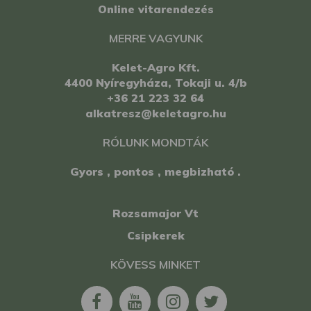
Online vitarendezés
MERRE VAGYUNK
Kelet-Agro Kft.
4400 Nyíregyháza, Tokaji u. 4/b
+36 21 223 32 64
alkatresz@keletagro.hu
RÓLUNK MONDTÁK
Gyors , pontos , megbizható .
Rozsamajor Vt
Csipkerek
KÖVESS MINKET