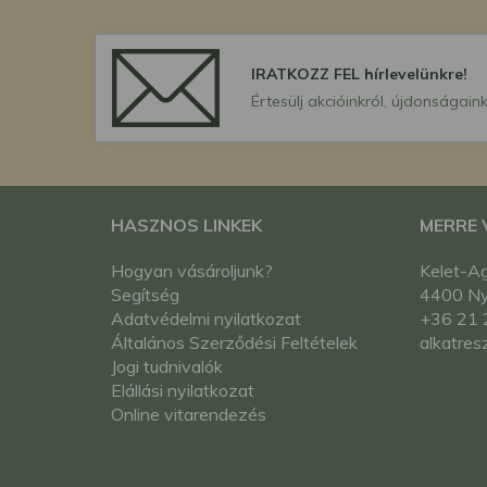
IRATKOZZ FEL hírlevelünkre!
Értesülj akcióinkról, újdonságaink
HASZNOS LINKEK
MERRE
Hogyan vásároljunk?
Kelet-Ag
Segítség
4400 Nyí
Adatvédelmi nyilatkozat
+36 21 
Általános Szerződési Feltételek
alkatres
Jogi tudnivalók
Elállási nyilatkozat
Online vitarendezés