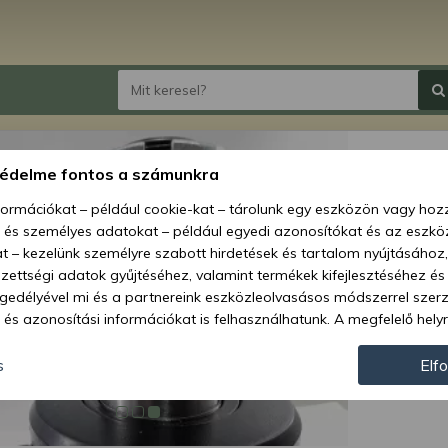
Force
védelme fontos a számunkra
hidro
nformációkat – például cookie-kat – tárolunk egy eszközön vagy ho
, és személyes adatokat – például egyedi azonosítókat és az eszköz
Ár:
299
t – kezelünk személyre szabott hirdetések és tartalom nyújtásához,
ettségi adatok gyűjtéséhez, valamint termékek kifejlesztéséhez és
Elérhetőség
gedélyével mi és a partnereink eszközleolvasásos módszerrel szer
és azonosítási információkat is felhasználhatunk. A megfelelő helyr
Szállítás:
hogy mi és a partnereink a fent leírtak szerint adatkezelést végezz
Szállítási m
járulás megadása vagy elutasítása előtt részletesebb információkh
s
Elf
llításait. Felhívjuk figyelmét, hogy személyes adatainak bizonyos 
Cikkszám:
az Ön hozzájárulása, de jogában áll tiltakozni az ilyen jellegű adatke
 a weboldalra érvényesek. Erre a webhelyre visszatérve vagy az ada