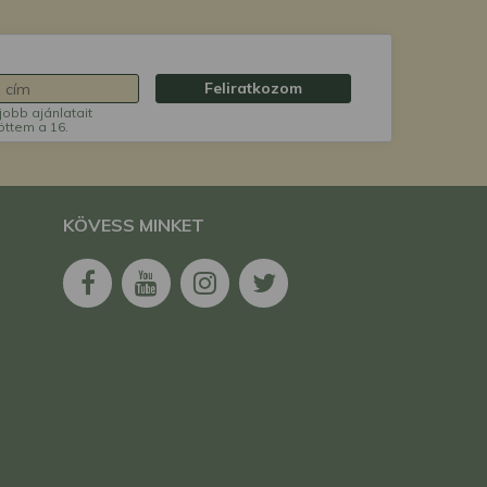
Feliratkozom
jobb ajánlatait
öttem a 16.
KÖVESS MINKET