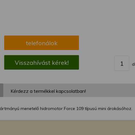
megváltoztathatja a beállításait.
telefonálok
Visszahívást kérek!
d
Kérdezz a termékkel kapcsolatban!
yártmányú menetelő hidromotor Force 109 típusú mini árokásóhoz.