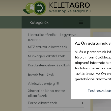
KELET
AGRO
webshop.keletagro.hu
Kategóriák
Hidraulika tömlők - Legyártva
azonnal
Az Ön adatainak 
MTZ traktor alkatrészek
Mi és a partnereink i
Munkagép alkatrészek
tárolt információkhoz
alapvető információka
Kardántengelyek és alkatrészei
tartalomméréshez, néz
javításához. Az Ön en
Egyéb termékek
geolokációs adatokat 
A készlet erejéig !!!!
hozzájárulhat ahhoz, 
lehetőségként a hozzá
Testreszabá
Xinchai és Koop motor
megváltoztathatja beá
alkatrészek
feltétlenül szükséges 
Force alkatrészek
beállításai csak erre