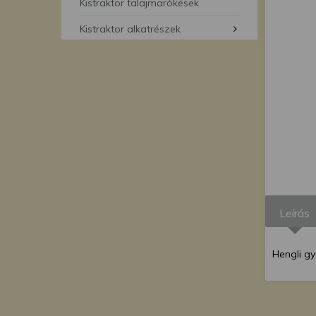
segítségével bármikor 
Kistraktor talajmarókések
Kistraktor alkatrészek
Leírás
Hengli g