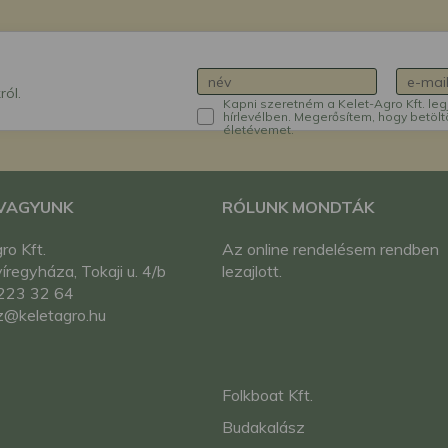
ról.
Kapni szeretném a Kelet-Agro Kft. leg
hírlevélben. Megerősítem, hogy betölt
életévemet.
 VAGYUNK
RÓLUNK MONDTÁK
ro Kft.
Az online rendelésem rendben
regyháza, Tokaji u. 4/b
lezajlott.
223 32 64
z@keletagro.hu
Folkboat Kft.
Budakalász