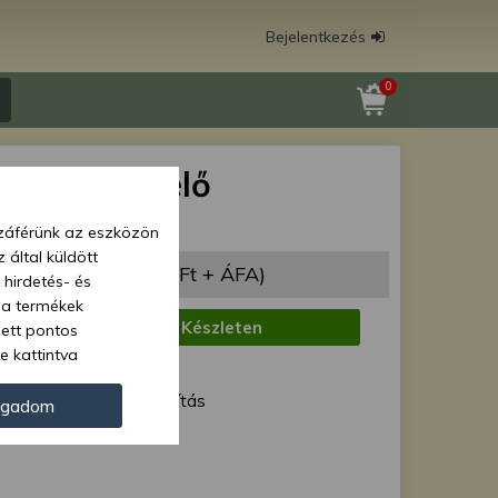
Bejelentkezés
0
 109 menetelő
motor
zzáférünk az eszközön
 által küldött
 988 Ft
(236 211 Ft + ÁFA)
 hirdetés- és
 a termékek
:
Készleten
zett pontos
e kattintva
1 munkanap
ünk. Másik
ód:
Normál szállítás
oz juthat, és
ogadom
kezeléséhez nem
Force 44157
zelés ellen. A
tvédelmi szabályzatunk