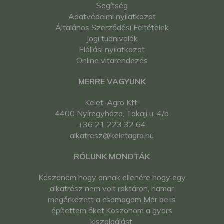
Segítség
Adatvédelmi nyilatkozat
Általános Szerződési Feltételek
Jogi tudnivalók
Elállási nyilatkozat
Online vitarendezés
MERRE VAGYUNK
Kelet-Agro Kft.
4400 Nyíregyháza, Tokaji u. 4/b
+36 21 223 32 64
alkatresz@keletagro.hu
RÓLUNK MONDTÁK
Köszönöm hogy annak ellenére hogy egy
alkatrész nem volt raktáron, hamar
megérkezett a csomagom Már be is
építettem őket.Köszönöm a gyors
kiszolgálást.