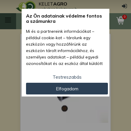
KELET
AGRO
webshop.keletagro.hu
Az Ön adatainak védelme fontos
0
a számunkra
Mi és a partnereink információkat –
például cookie-kat – tárolunk egy
Force 325 Stage V olajszűrő,
eszközön vagy hozzáférünk az
gyári Force
eszközön tárolt információkhoz, és
személyes adatokat – például egyedi
azonosítókat és az eszköz által küldött
alapvető információkat – kezelünk
személyre szabott hirdetések és
Testreszabás
tartalom nyújtásához, hirdetés- és
Elfogadom
tartalomméréshez, nézettségi adatok
gyűjtéséhez, valamint termékek
kifejlesztéséhez és a termékek
javításához. Az Ön engedélyével mi és a
partnereink eszközleolvasásos
módszerrel szerzett pontos geolokációs
adatokat és azonosítási információkat