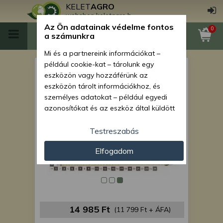
KELET
AGRO
webshop.keletagro.hu
Az Ön adatainak védelme fontos
0
a számunkra
Mi és a partnereink információkat –
például cookie-kat – tárolunk egy
Force 435 légszűrő betét
eszközön vagy hozzáférünk az
eszközön tárolt információkhoz, és
személyes adatokat – például egyedi
azonosítókat és az eszköz által küldött
alapvető információkat – kezelünk
személyre szabott hirdetések és
Testreszabás
tartalom nyújtásához, hirdetés- és
Elfogadom
tartalomméréshez, nézettségi adatok
gyűjtéséhez, valamint termékek
kifejlesztéséhez és a termékek
javításához. Az Ön engedélyével mi és a
partnereink eszközleolvasásos
módszerrel szerzett pontos geolokációs
14 985 Ft
(11 799 Ft + ÁFA)
adatokat és azonosítási információkat