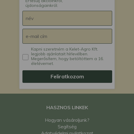
Értesülj akcióinkról,
újdonságainkról.
Kapni szeretném a Kelet-Agro Kft.
legjobb ajánlatait hírlevélben.
Megerősítem, hogy betöltöttem a 16.
életévemet.
Feliratkozom
HASZNOS LINKEK
Hogyan vásároljunk?
Segítség
Adatvédelmi nyilatkozat