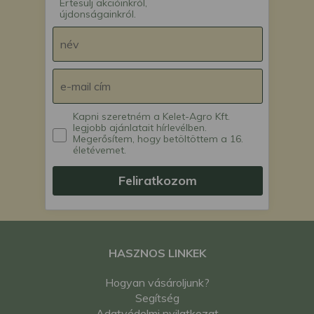
Értesülj akcióinkról,
újdonságainkról.
Kapni szeretném a Kelet-Agro Kft.
legjobb ajánlatait hírlevélben.
Megerősítem, hogy betöltöttem a 16.
életévemet.
Feliratkozom
HASZNOS LINKEK
Hogyan vásároljunk?
Segítség
Adatvédelmi nyilatkozat