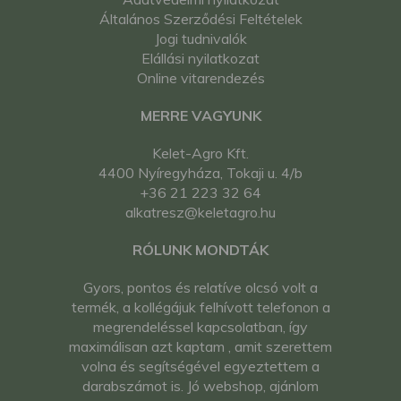
Általános Szerződési Feltételek
Jogi tudnivalók
Elállási nyilatkozat
Online vitarendezés
MERRE VAGYUNK
Kelet-Agro Kft.
4400 Nyíregyháza, Tokaji u. 4/b
+36 21 223 32 64
alkatresz@keletagro.hu
RÓLUNK MONDTÁK
Gyors, pontos és relatíve olcsó volt a
termék, a kollégájuk felhívott telefonon a
megrendeléssel kapcsolatban, így
maximálisan azt kaptam , amit szerettem
volna és segítségével egyeztettem a
darabszámot is. Jó webshop, ajánlom