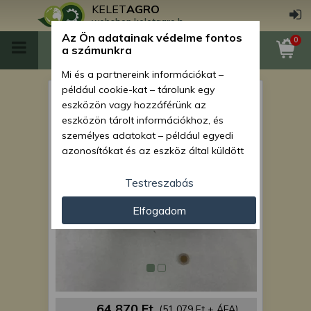
KELET
AGRO
webshop.keletagro.hu
Az Ön adatainak védelme fontos
0
a számunkra
Mi és a partnereink információkat –
például cookie-kat – tárolunk egy
Force 450 hidraulika
eszközön vagy hozzáférünk az
munkahenger
eszközön tárolt információkhoz, és
személyes adatokat – például egyedi
azonosítókat és az eszköz által küldött
alapvető információkat – kezelünk
személyre szabott hirdetések és
Testreszabás
tartalom nyújtásához, hirdetés- és
Elfogadom
tartalomméréshez, nézettségi adatok
gyűjtéséhez, valamint termékek
kifejlesztéséhez és a termékek
javításához. Az Ön engedélyével mi és a
partnereink eszközleolvasásos
módszerrel szerzett pontos geolokációs
adatokat és azonosítási információkat
64 870 Ft
(51 079 Ft + ÁFA)