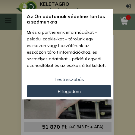
KELET
AGRO
webshop.keletagro.hu
Az Ön adatainak védelme fontos
0
a számunkra
Mi és a partnereink információkat –
például cookie-kat – tárolunk egy
Force 450 hidraulika szivattyú
eszközön vagy hozzáférünk az
eszközön tárolt információkhoz, és
személyes adatokat – például egyedi
azonosítókat és az eszköz által küldött
alapvető információkat – kezelünk
személyre szabott hirdetések és
Testreszabás
tartalom nyújtásához, hirdetés- és
Elfogadom
tartalomméréshez, nézettségi adatok
gyűjtéséhez, valamint termékek
kifejlesztéséhez és a termékek
javításához. Az Ön engedélyével mi és a
partnereink eszközleolvasásos
módszerrel szerzett pontos geolokációs
51 870 Ft
(40 843 Ft + ÁFA)
adatokat és azonosítási információkat