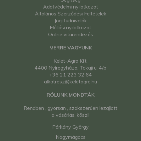
Adatvédelmi nyilatkozat
Általános Szerződési Feltételek
Jogi tudnivalók
Elállási nyilatkozat
Online vitarendezés
MERRE VAGYUNK
Kelet-Agro Kft.
4400 Nyíregyháza, Tokaji u. 4/b
+36 21 223 32 64
alkatresz@keletagro.hu
RÓLUNK MONDTÁK
Rendben , gyorsan , szakszerűen lezajlott
a vásárlás, köszi!
Párkány György
Nagymágocs