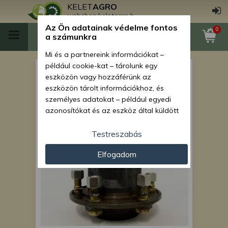
KELET
AGRO
webshop.keletagro.hu
Az Ön adatainak védelme fontos
0
a számunkra
Mi és a partnereink információkat –
például cookie-kat – tárolunk egy
Force 915 kerékagy, 8
eszközön vagy hozzáférünk az
csavaros, minden csavarral és
eszközön tárolt információkhoz, és
személyes adatokat – például egyedi
anyával
azonosítókat és az eszköz által küldött
alapvető információkat – kezelünk
személyre szabott hirdetések és
Testreszabás
tartalom nyújtásához, hirdetés- és
Elfogadom
tartalomméréshez, nézettségi adatok
gyűjtéséhez, valamint termékek
kifejlesztéséhez és a termékek
javításához. Az Ön engedélyével mi és a
partnereink eszközleolvasásos
módszerrel szerzett pontos geolokációs
adatokat és azonosítási információkat