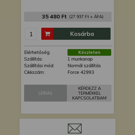
is felhasználhatunk. A megfelelő helyre
kattintva hozzájárulhat ahhoz, hogy mi
35 480 Ft
és a partnereink a fent leírtak szerint
(27 937 Ft + ÁFA)
adatkezelést végezzünk. Másik
lehetőségként a hozzájárulás
Kosárba
megadása vagy elutasítása előtt
részletesebb információkhoz juthat, és
megváltoztathatja beállításait. Felhívjuk
Elérhetőség:
Készleten
figyelmét, hogy személyes adatainak
Szállítás:
1 munkanap
bizonyos kezeléséhez nem feltétlenül
Szállítási mód:
Normál szállítás
szükséges az Ön hozzájárulása, de
Cikkszám:
Force 42993
jogában áll tiltakozni az ilyen jellegű
adatkezelés ellen. A beállításai csak erre
KÉRDEZZ A
a weboldalra érvényesek. Erre a
LEÍRÁS
TERMÉKKEL
webhelyre visszatérve vagy az
KAPCSOLATBAN!
adatvédelmi szabályzatunk segítségével
bármikor megváltoztathatja a
beállításait.