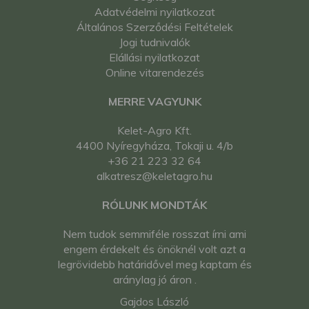
Adatvédelmi nyilatkozat
Általános Szerződési Feltételek
Jogi tudnivalók
Elállási nyilatkozat
Online vitarendezés
MERRE VAGYUNK
Kelet-Agro Kft.
4400 Nyíregyháza, Tokaji u. 4/b
+36 21 223 32 64
alkatresz@keletagro.hu
RÓLUNK MONDTÁK
Nem tudok semmiféle rosszat írni ami
engem érdekelt és önöknél volt azt a
legrövidebb határidővel meg kaptam és
aránylag jó áron .
Gajdos László