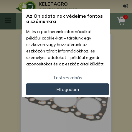
KELET
AGRO
webshop.keletagro.hu
Az Ön adatainak védelme fontos
0
a számunkra
Mi és a partnereink információkat –
például cookie-kat – tárolunk egy
Hengerfejtömítés Hinomoto
eszközön vagy hozzáférünk az
N249 típusú japán
eszközön tárolt információkhoz, és
személyes adatokat – például egyedi
kistraktorhoz
azonosítókat és az eszköz által küldött
alapvető információkat – kezelünk
személyre szabott hirdetések és
Testreszabás
tartalom nyújtásához, hirdetés- és
Elfogadom
tartalomméréshez, nézettségi adatok
gyűjtéséhez, valamint termékek
kifejlesztéséhez és a termékek
javításához. Az Ön engedélyével mi és a
partnereink eszközleolvasásos
módszerrel szerzett pontos geolokációs
adatokat és azonosítási információkat