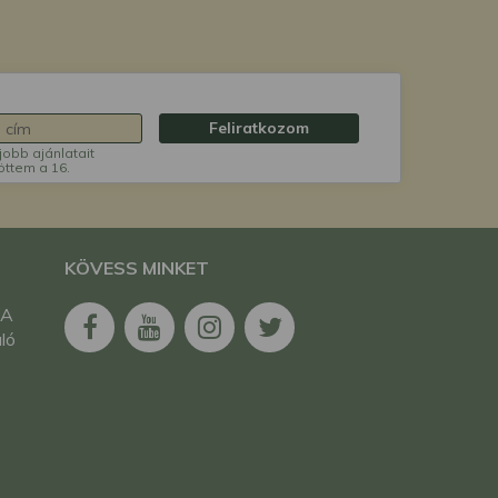
Feliratkozom
jobb ajánlatait
öttem a 16.
KÖVESS MINKET
 A
ló