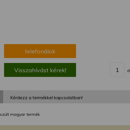
megváltoztathatja a beállításait.
telefonálok
Visszahívást kérek!
d
Kérdezz a termékkel kapcsolatban!
észült magyar termék.