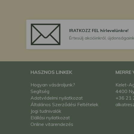
IRATKOZZ FEL hírlevelünkre!
Értesülj akcióinkról, újdonságaink
HASZNOS LINKEK
MERRE
Hogyan vásároljunk?
Kelet-Ag
Segítség
4400 Nyí
Adatvédelmi nyilatkozat
+36 21 
Általános Szerződési Feltételek
alkatres
Jogi tudnivalók
Elállási nyilatkozat
Online vitarendezés