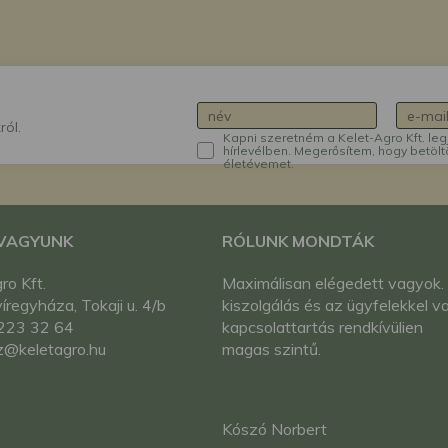
ról.
Kapni szeretném a Kelet-Agro Kft. leg
hírlevélben. Megerősítem, hogy betölt
életévemet.
 VAGYUNK
RÓLUNK MONDTÁK
ro Kft.
Maximálisan elégedett vagyok.
regyháza, Tokaji u. 4/b
kiszolgálás és az ügyfelekkel va
223 32 64
kapcsolattartás rendkívülien
z@keletagro.hu
magas szintű.
Kószó Norbert