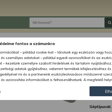
Henger
védelme fontos a számunkra
TU150
nformációkat – például cookie-kat – tárolunk egy eszközön vagy ho
kistra
, és személyes adatokat – például egyedi azonosítókat és az eszköz
t – kezelünk személyre szabott hirdetések és tartalom nyújtásához,
Ár:
15 
ettségi adatok gyűjtéséhez, valamint termékek kifejlesztéséhez és
gedélyével mi és a partnereink eszközleolvasásos módszerrel szer
és azonosítási információkat is felhasználhatunk. A megfelelő helyr
Elérhetőség
hogy mi és a partnereink a fent leírtak szerint adatkezelést végezz
Szállítási m
járulás megadása vagy elutasítása előtt részletesebb információkh
s
Elf
llításait. Felhívjuk figyelmét, hogy személyes adatainak bizonyos 
Cikkszám:
az Ön hozzájárulása, de jogában áll tiltakozni az ilyen jellegű adatke
Géptípusok:
 a weboldalra érvényesek. Erre a webhelyre visszatérve vagy az ada