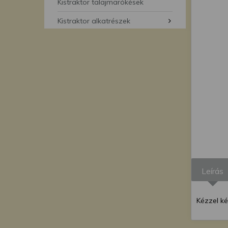
segítségével bármikor 
Kistraktor talajmarókések
Kistraktor alkatrészek
Leírás
Kézzel k