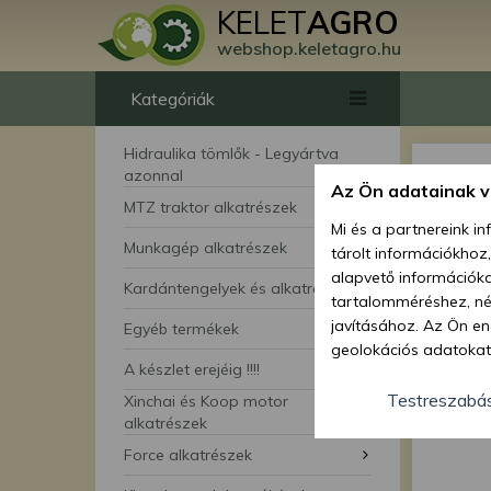
KELET
AGRO
webshop.keletagro.hu
Kategóriák
Hidraulika tömlők - Legyártva
azonnal
Az Ön adatainak 
MTZ traktor alkatrészek
Mi és a partnereink i
Munkagép alkatrészek
tárolt információkhoz
alapvető információka
Kardántengelyek és alkatrészei
tartalomméréshez, néz
javításához. Az Ön en
Egyéb termékek
geolokációs adatokat 
A készlet erejéig !!!!
hozzájárulhat ahhoz, 
lehetőségként a hozzá
Testreszabá
Xinchai és Koop motor
megváltoztathatja beá
alkatrészek
feltétlenül szükséges 
Force alkatrészek
beállításai csak erre