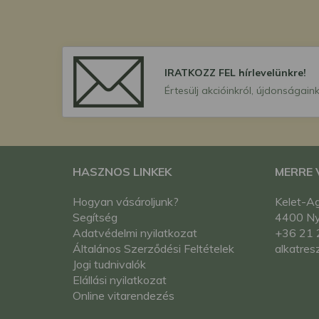
IRATKOZZ FEL hírlevelünkre!
Értesülj akcióinkról, újdonságaink
HASZNOS LINKEK
MERRE
Hogyan vásároljunk?
Kelet-Ag
Segítség
4400 Nyí
Adatvédelmi nyilatkozat
+36 21 
Általános Szerződési Feltételek
alkatres
Jogi tudnivalók
Elállási nyilatkozat
Online vitarendezés