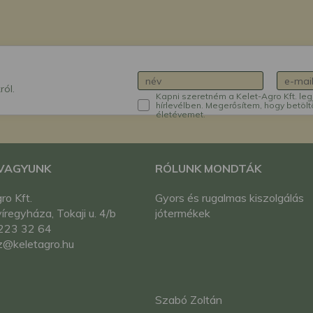
ról.
Kapni szeretném a Kelet-Agro Kft. leg
hírlevélben. Megerősítem, hogy betölt
életévemet.
 VAGYUNK
RÓLUNK MONDTÁK
ro Kft.
Gyors és rugalmas kiszolgálás
regyháza, Tokaji u. 4/b
jótermékek
223 32 64
z@keletagro.hu
Szabó Zoltán