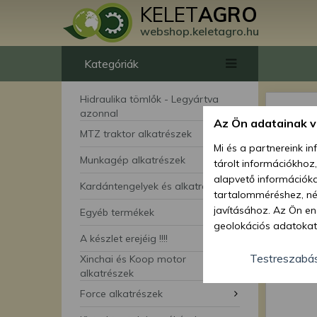
KELET
AGRO
webshop.keletagro.hu
Kategóriák
Hidraulika tömlők - Legyártva
azonnal
Az Ön adatainak 
MTZ traktor alkatrészek
Mi és a partnereink i
Munkagép alkatrészek
tárolt információkhoz
alapvető információka
Kardántengelyek és alkatrészei
tartalomméréshez, néz
javításához. Az Ön en
Egyéb termékek
geolokációs adatokat 
A készlet erejéig !!!!
hozzájárulhat ahhoz, 
lehetőségként a hozzá
Testreszabá
Xinchai és Koop motor
megváltoztathatja beá
alkatrészek
feltétlenül szükséges 
Force alkatrészek
beállításai csak erre