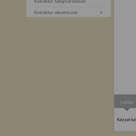
segítségével bármikor 
Kistraktor talajmarókések
Kistraktor alkatrészek
Leírás
Kézzel k