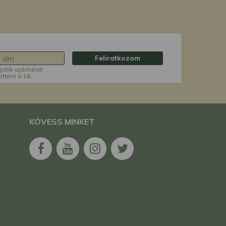
Feliratkozom
jobb ajánlatait
öttem a 16.
KÖVESS MINKET