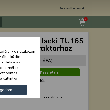
Bejelentkezés
0
rfejtömítés Iseki TU165
 japán kistraktorhoz
zzáférünk az eszközön
 által küldött
990 Ft
(12 591 Ft + ÁFA)
 hirdetés- és
 a termékek
:
Készleten
zett pontos
e kattintva
ód:
Normál szállítás
ünk. Másik
oz juthat, és
ogadom
kezeléséhez nem
Iseki TU165 japán kistraktor
zelés ellen. A
tvédelmi szabályzatunk