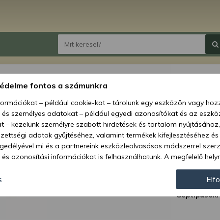
Henge
védelme fontos a számunkra
típusú
nformációkat – például cookie-kat – tárolunk egy eszközön vagy ho
, és személyes adatokat – például egyedi azonosítókat és az eszköz
Ár:
15 
t – kezelünk személyre szabott hirdetések és tartalom nyújtásához,
ettségi adatok gyűjtéséhez, valamint termékek kifejlesztéséhez és
Elérhetőség
gedélyével mi és a partnereink eszközleolvasásos módszerrel szer
és azonosítási információkat is felhasználhatunk. A megfelelő helyr
Szállítási m
hogy mi és a partnereink a fent leírtak szerint adatkezelést végezz
Cikkszám:
járulás megadása vagy elutasítása előtt részletesebb információkh
s
Elf
llításait. Felhívjuk figyelmét, hogy személyes adatainak bizonyos 
Géptípusok:
az Ön hozzájárulása, de jogában áll tiltakozni az ilyen jellegű adatke
 a weboldalra érvényesek. Erre a webhelyre visszatérve vagy az ada