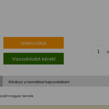
megváltoztathatja a beállításait.
telefonálok
d
Visszahívást kérek!
Kérdezz a termékkel kapcsolatban!
észült magyar termék.