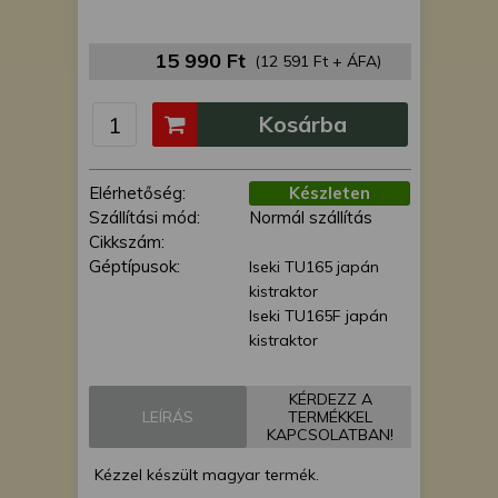
is felhasználhatunk. A megfelelő helyre
kattintva hozzájárulhat ahhoz, hogy mi
15 990 Ft
és a partnereink a fent leírtak szerint
(12 591 Ft + ÁFA)
adatkezelést végezzünk. Másik
lehetőségként a hozzájárulás
Kosárba
megadása vagy elutasítása előtt
részletesebb információkhoz juthat, és
megváltoztathatja beállításait. Felhívjuk
Elérhetőség:
Készleten
figyelmét, hogy személyes adatainak
Szállítási mód:
Normál szállítás
bizonyos kezeléséhez nem feltétlenül
Cikkszám:
szükséges az Ön hozzájárulása, de
Géptípusok:
Iseki TU165 japán
jogában áll tiltakozni az ilyen jellegű
kistraktor
adatkezelés ellen. A beállításai csak erre
Iseki TU165F japán
a weboldalra érvényesek. Erre a
kistraktor
webhelyre visszatérve vagy az
adatvédelmi szabályzatunk segítségével
KÉRDEZZ A
bármikor megváltoztathatja a
LEÍRÁS
TERMÉKKEL
beállításait.
KAPCSOLATBAN!
Kézzel készült magyar termék.