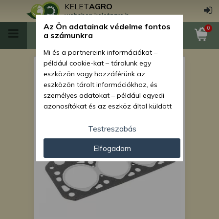
KELET
AGRO
webshop.keletagro.hu
Az Ön adatainak védelme fontos
0
a számunkra
Mi és a partnereink információkat –
például cookie-kat – tárolunk egy
Hengerfejtömítés Iseki
eszközön vagy hozzáférünk az
TU165F típusú japán
eszközön tárolt információkhoz, és
személyes adatokat – például egyedi
kistraktorhoz
azonosítókat és az eszköz által küldött
alapvető információkat – kezelünk
személyre szabott hirdetések és
Testreszabás
tartalom nyújtásához, hirdetés- és
Elfogadom
tartalomméréshez, nézettségi adatok
gyűjtéséhez, valamint termékek
kifejlesztéséhez és a termékek
javításához. Az Ön engedélyével mi és a
partnereink eszközleolvasásos
módszerrel szerzett pontos geolokációs
adatokat és azonosítási információkat