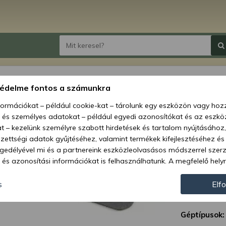
Henge
védelme fontos a számunkra
B5000
nformációkat – például cookie-kat – tárolunk egy eszközön vagy ho
kistra
, és személyes adatokat – például egyedi azonosítókat és az eszköz
t – kezelünk személyre szabott hirdetések és tartalom nyújtásához,
Ár:
13 
ettségi adatok gyűjtéséhez, valamint termékek kifejlesztéséhez és
gedélyével mi és a partnereink eszközleolvasásos módszerrel szer
és azonosítási információkat is felhasználhatunk. A megfelelő helyr
Elérhetőség
hogy mi és a partnereink a fent leírtak szerint adatkezelést végezz
Szállítási m
járulás megadása vagy elutasítása előtt részletesebb információkh
s
Elf
llításait. Felhívjuk figyelmét, hogy személyes adatainak bizonyos 
Cikkszám:
az Ön hozzájárulása, de jogában áll tiltakozni az ilyen jellegű adatke
Géptípusok:
 a weboldalra érvényesek. Erre a webhelyre visszatérve vagy az ada