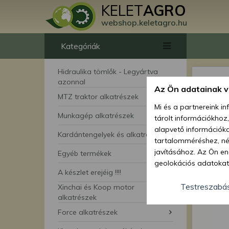
KELET
AGRO
webshop.keletagro.hu
Kategóriák
Hidraulika tömlők - Legyártva
azonnal
Az Ön adatainak 
MTZ traktor alkatrészek
Mi és a partnereink i
Munkagép alkatrészek
tárolt információkhoz
alapvető információka
Kardántengelyek és alkatrészei
tartalomméréshez, néz
javításához. Az Ön en
Egyéb termékek
geolokációs adatokat 
A készlet erejéig !!!!
hozzájárulhat ahhoz, 
lehetőségként a hozzá
Testreszabá
Xinchai és Koop motor
megváltoztathatja beá
alkatrészek
feltétlenül szükséges 
Force alkatrészek
beállításai csak erre