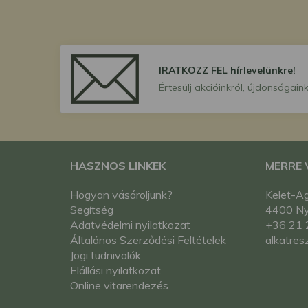
IRATKOZZ FEL hírlevelünkre!
Értesülj akcióinkról, újdonságaink
HASZNOS LINKEK
MERRE
Hogyan vásároljunk?
Kelet-Ag
Segítség
4400 Nyí
Adatvédelmi nyilatkozat
+36 21 
Általános Szerződési Feltételek
alkatres
Jogi tudnivalók
Elállási nyilatkozat
Online vitarendezés