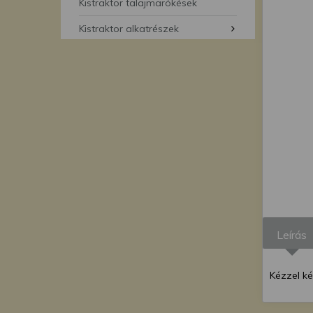
segítségével bármikor 
Kistraktor talajmarókések
Kistraktor alkatrészek
Leírás
Kézzel k