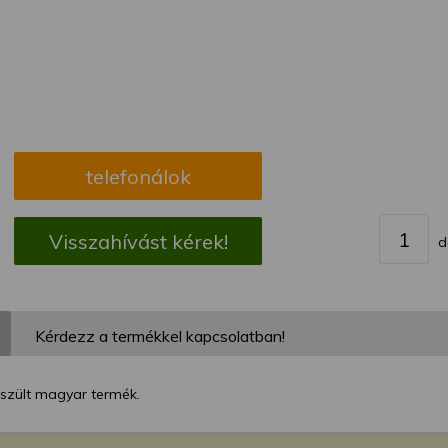
megváltoztathatja a beállításait.
telefonálok
Visszahívást kérek!
d
Kérdezz a termékkel kapcsolatban!
észült magyar termék.