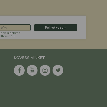
Feliratkozom
jobb ajánlatait
öttem a 16.
KÖVESS MINKET