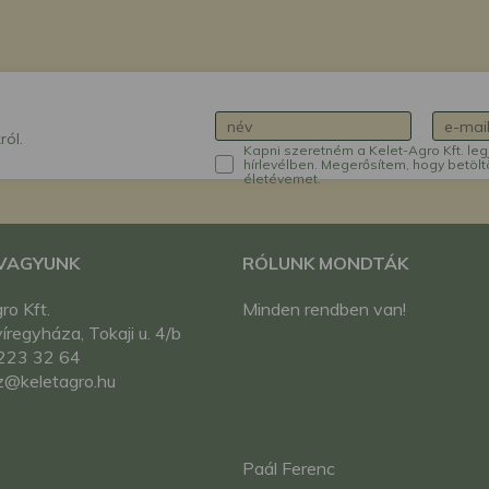
ról.
Kapni szeretném a Kelet-Agro Kft. leg
hírlevélben. Megerősítem, hogy betölt
életévemet.
 VAGYUNK
RÓLUNK MONDTÁK
ro Kft.
Minden rendben van!
regyháza, Tokaji u. 4/b
223 32 64
z@keletagro.hu
Paál Ferenc