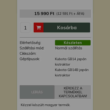
is felhasználhatunk. A megfelelő helyre
kattintva hozzájárulhat ahhoz, hogy mi
15 990 Ft
és a partnereink a fent leírtak szerint
(12 591 Ft + ÁFA)
adatkezelést végezzünk. Másik
lehetőségként a hozzájárulás
Kosárba
megadása vagy elutasítása előtt
részletesebb információkhoz juthat, és
megváltoztathatja beállításait. Felhívjuk
Elérhetőség:
Készleten
figyelmét, hogy személyes adatainak
Szállítási mód:
Normál szállítás
bizonyos kezeléséhez nem feltétlenül
Cikkszám:
szükséges az Ön hozzájárulása, de
Géptípusok:
Kubota GB14 japán
jogában áll tiltakozni az ilyen jellegű
kistraktor
adatkezelés ellen. A beállításai csak erre
Kubota GB14B japán
a weboldalra érvényesek. Erre a
kistraktor
webhelyre visszatérve vagy az
adatvédelmi szabályzatunk segítségével
KÉRDEZZ A
bármikor megváltoztathatja a
LEÍRÁS
TERMÉKKEL
beállításait.
KAPCSOLATBAN!
Kézzel készült magyar termék.