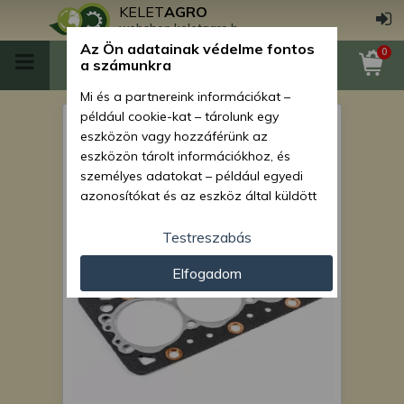
KELET
AGRO
webshop.keletagro.hu
Az Ön adatainak védelme fontos
0
a számunkra
Mi és a partnereink információkat –
például cookie-kat – tárolunk egy
Hengerfejtömítés Kubota
eszközön vagy hozzáférünk az
GB14B típusú japán
eszközön tárolt információkhoz, és
személyes adatokat – például egyedi
kistraktorhoz
azonosítókat és az eszköz által küldött
alapvető információkat – kezelünk
személyre szabott hirdetések és
Testreszabás
tartalom nyújtásához, hirdetés- és
Elfogadom
tartalomméréshez, nézettségi adatok
gyűjtéséhez, valamint termékek
kifejlesztéséhez és a termékek
javításához. Az Ön engedélyével mi és a
partnereink eszközleolvasásos
módszerrel szerzett pontos geolokációs
adatokat és azonosítási információkat