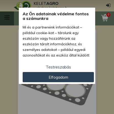
KELET
AGRO
webshop.keletagro.hu
Az Ön adatainak védelme fontos
0
a számunkra
Mi és a partnereink információkat –
például cookie-kat – tárolunk egy
Hengerfejtömítés Kubota
eszközön vagy hozzáférünk az
L2402DT típusú japán
eszközön tárolt információkhoz, és
személyes adatokat – például egyedi
kistraktorhoz
azonosítókat és az eszköz által küldött
alapvető információkat – kezelünk
személyre szabott hirdetések és
Testreszabás
tartalom nyújtásához, hirdetés- és
Elfogadom
tartalomméréshez, nézettségi adatok
gyűjtéséhez, valamint termékek
kifejlesztéséhez és a termékek
javításához. Az Ön engedélyével mi és a
partnereink eszközleolvasásos
módszerrel szerzett pontos geolokációs
adatokat és azonosítási információkat