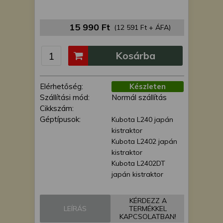
is felhasználhatunk. A megfelelő helyre
kattintva hozzájárulhat ahhoz, hogy mi
15 990 Ft
és a partnereink a fent leírtak szerint
(12 591 Ft + ÁFA)
adatkezelést végezzünk. Másik
lehetőségként a hozzájárulás
Kosárba
megadása vagy elutasítása előtt
részletesebb információkhoz juthat, és
megváltoztathatja beállításait. Felhívjuk
Elérhetőség:
Készleten
figyelmét, hogy személyes adatainak
Szállítási mód:
Normál szállítás
bizonyos kezeléséhez nem feltétlenül
Cikkszám:
szükséges az Ön hozzájárulása, de
Géptípusok:
Kubota L240 japán
jogában áll tiltakozni az ilyen jellegű
kistraktor
adatkezelés ellen. A beállításai csak erre
Kubota L2402 japán
a weboldalra érvényesek. Erre a
kistraktor
webhelyre visszatérve vagy az
Kubota L2402DT
adatvédelmi szabályzatunk segítségével
japán kistraktor
bármikor megváltoztathatja a
beállításait.
KÉRDEZZ A
LEÍRÁS
TERMÉKKEL
KAPCSOLATBAN!