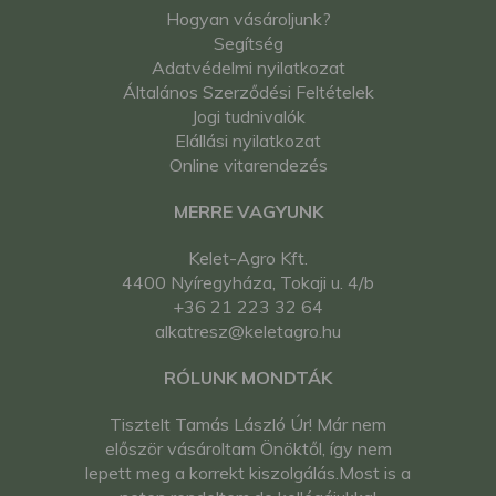
Hogyan vásároljunk?
Segítség
Adatvédelmi nyilatkozat
Általános Szerződési Feltételek
Jogi tudnivalók
Elállási nyilatkozat
Online vitarendezés
MERRE VAGYUNK
Kelet-Agro Kft.
4400 Nyíregyháza, Tokaji u. 4/b
+36 21 223 32 64
alkatresz@keletagro.hu
RÓLUNK MONDTÁK
Tisztelt Tamás László Úr! Már nem
először vásároltam Önöktől, így nem
lepett meg a korrekt kiszolgálás.Most is a