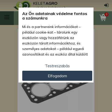
KELET
AGRO
webshop.keletagro.hu
Az Ön adatainak védelme fontos
0
a számunkra
Mi és a partnereink információkat –
például cookie-kat – tárolunk egy
Hengerfejtömítés Mitsubishi
eszközön vagy hozzáférünk az
MT20 típusú japán
eszközön tárolt információkhoz, és
személyes adatokat – például egyedi
kistraktorhoz
azonosítókat és az eszköz által küldött
alapvető információkat – kezelünk
személyre szabott hirdetések és
Testreszabás
tartalom nyújtásához, hirdetés- és
Elfogadom
tartalomméréshez, nézettségi adatok
gyűjtéséhez, valamint termékek
kifejlesztéséhez és a termékek
javításához. Az Ön engedélyével mi és a
partnereink eszközleolvasásos
módszerrel szerzett pontos geolokációs
adatokat és azonosítási információkat