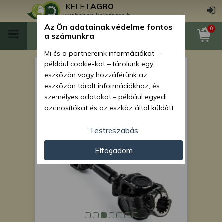
KELET
AGRO
webshop.keletagro.hu
Az Ön adatainak védelme fontos
0
a számunkra
Mi és a partnereink információkat –
például cookie-kat – tárolunk egy
Kardántengely Iseki TU180,
eszközön vagy hozzáférünk az
185, 197, 200, 207, 220, 225,
eszközön tárolt információkhoz, és
személyes adatokat – például egyedi
227, 240 japán
azonosítókat és az eszköz által küldött
kistraktorokhoz, AKCIÓ!
alapvető információkat – kezelünk
személyre szabott hirdetések és
Testreszabás
tartalom nyújtásához, hirdetés- és
Elfogadom
tartalomméréshez, nézettségi adatok
gyűjtéséhez, valamint termékek
kifejlesztéséhez és a termékek
javításához. Az Ön engedélyével mi és a
partnereink eszközleolvasásos
módszerrel szerzett pontos geolokációs
adatokat és azonosítási információkat