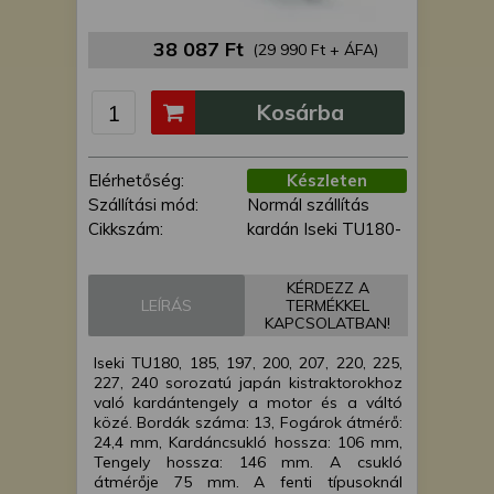
is felhasználhatunk. A megfelelő helyre
kattintva hozzájárulhat ahhoz, hogy mi
38 087 Ft
(29 990 Ft + ÁFA)
és a partnereink a fent leírtak szerint
adatkezelést végezzünk. Másik
Kosárba
lehetőségként a hozzájárulás
megadása vagy elutasítása előtt
részletesebb információkhoz juthat, és
Elérhetőség:
Készleten
megváltoztathatja beállításait. Felhívjuk
Szállítási mód:
Normál szállítás
figyelmét, hogy személyes adatainak
Cikkszám:
kardán Iseki TU180-
bizonyos kezeléséhez nem feltétlenül
szükséges az Ön hozzájárulása, de
jogában áll tiltakozni az ilyen jellegű
KÉRDEZZ A
adatkezelés ellen. A beállításai csak erre
LEÍRÁS
TERMÉKKEL
KAPCSOLATBAN!
a weboldalra érvényesek. Erre a
webhelyre visszatérve vagy az
Iseki TU180, 185, 197, 200, 207, 220, 225,
adatvédelmi szabályzatunk segítségével
227, 240 sorozatú japán kistraktorokhoz
bármikor megváltoztathatja a
való kardántengely a motor és a váltó
közé. Bordák száma: 13, Fogárok átmérő:
beállításait.
24,4 mm, Kardáncsukló hossza: 106 mm,
Tengely hossza: 146 mm. A csukló
átmérője 75 mm. A fenti típusoknál