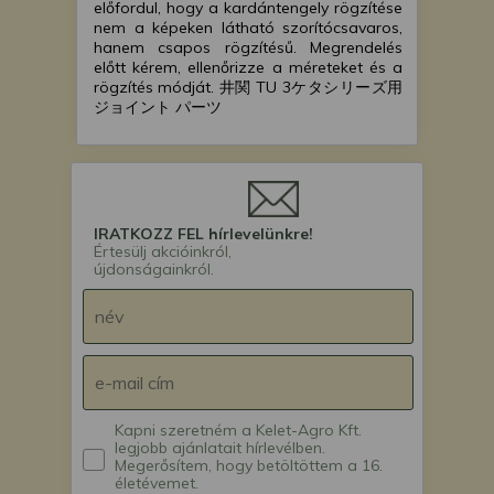
előfordul, hogy a kardántengely rögzítése
nem a képeken látható szorítócsavaros,
hanem csapos rögzítésű. Megrendelés
előtt kérem, ellenőrizze a méreteket és a
rögzítés módját. 井関 TU 3ケタシリーズ用
ジョイント パーツ
IRATKOZZ FEL hírlevelünkre!
Értesülj akcióinkról,
újdonságainkról.
Kapni szeretném a Kelet-Agro Kft.
legjobb ajánlatait hírlevélben.
Megerősítem, hogy betöltöttem a 16.
életévemet.