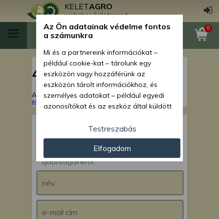
KELET
AGRO
webshop.keletagro.hu
Az Ön adatainak védelme fontos
0
a számunkra
Mi és a partnereink információkat –
például cookie-kat – tárolunk egy
404
eszközön vagy hozzáférünk az
eszközön tárolt információkhoz, és
A keresett oldal nem található!
Vissza a
személyes adatokat – például egyedi
főoldalra
azonosítókat és az eszköz által küldött
alapvető információkat – kezelünk
személyre szabott hirdetések és
Testreszabás
tartalom nyújtásához, hirdetés- és
IRATKOZZ FEL hírlevelünkre!
Elfogadom
tartalomméréshez, nézettségi adatok
Értesülj akcióinkról,
gyűjtéséhez, valamint termékek
újdonságainkról.
kifejlesztéséhez és a termékek
javításához. Az Ön engedélyével mi és a
partnereink eszközleolvasásos
módszerrel szerzett pontos geolokációs
adatokat és azonosítási információkat