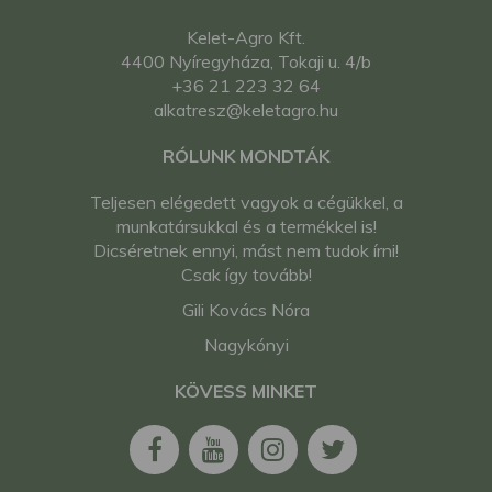
Kelet-Agro Kft.
4400 Nyíregyháza, Tokaji u. 4/b
+36 21 223 32 64
alkatresz@keletagro.hu
RÓLUNK MONDTÁK
Teljesen elégedett vagyok a cégükkel, a
munkatársukkal és a termékkel is!
Dicséretnek ennyi, mást nem tudok írni!
Csak így tovább!
Gili Kovács Nóra
Nagykónyi
KÖVESS MINKET