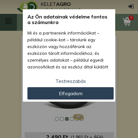
KELET
AGRO
webshop.keletagro.hu
Az Ön adatainak védelme fontos
0
a számunkra
Mi és a partnereink információkat –
például cookie-kat – tárolunk egy
Talajmarókés MTM sorozatú
eszközön vagy hozzáférünk az
talajmarókhoz (régi típus)
eszközön tárolt információkhoz, és
személyes adatokat – például egyedi
azonosítókat és az eszköz által küldött
alapvető információkat – kezelünk
személyre szabott hirdetések és
Testreszabás
tartalom nyújtásához, hirdetés- és
Elfogadom
tartalomméréshez, nézettségi adatok
gyűjtéséhez, valamint termékek
kifejlesztéséhez és a termékek
javításához. Az Ön engedélyével mi és a
partnereink eszközleolvasásos
módszerrel szerzett pontos geolokációs
adatokat és azonosítási információkat
2 490 Ft
(1 961 Ft + ÁFA)