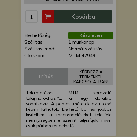
is felhasználhatunk. A megfelelő helyre
kattintva hozzájárulhat ahhoz, hogy mi
Kosárba
és a partnereink a fent leírtak szerint
adatkezelést végezzünk. Másik
lehetőségként a hozzájárulás
Elérhetőség:
Készleten
megadása vagy elutasítása előtt
Szállítás:
1 munkanap
részletesebb információkhoz juthat, és
Szállítási mód:
Normál szállítás
megváltoztathatja beállításait. Felhívjuk
Cikkszám:
MTM-42949
figyelmét, hogy személyes adatainak
bizonyos kezeléséhez nem feltétlenül
szükséges az Ön hozzájárulása, de
KÉRDEZZ A
LEÍRÁS
TERMÉKKEL
jogában áll tiltakozni az ilyen jellegű
KAPCSOLATBAN!
adatkezelés ellen. A beállításai csak erre
a weboldalra érvényesek. Erre a
Talajmarókés MTM sorozatú
webhelyre visszatérve vagy az
talajmarókhoz.Az ár egy darabra
vonatkozik. A pontos méretek az utolsó
adatvédelmi szabályzatunk segítségével
képen láthatók. Elérhető bal és jobbos
bármikor megváltoztathatja a
kivitelben, a megrendeléseket fele-fele
beállításait.
mennyiségben e szerint teljesítjük, mivel
csak párban rendelhető.