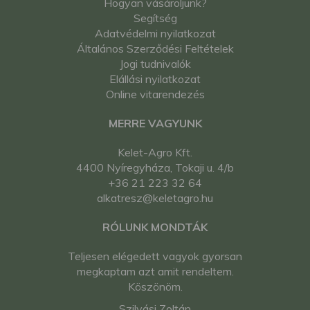
Hogyan vásároljunk?
Segítség
Adatvédelmi nyilatkozat
Általános Szerződési Feltételek
Jogi tudnivalók
Elállási nyilatkozat
Online vitarendezés
MERRE VAGYUNK
Kelet-Agro Kft.
4400 Nyíregyháza, Tokaji u. 4/b
+36 21 223 32 64
alkatresz@keletagro.hu
RÓLUNK MONDTÁK
Teljesen elégedett vagyok gyorsan
megkaptam azt amit rendeltem.
Köszönöm.
Szilvási Zoltán