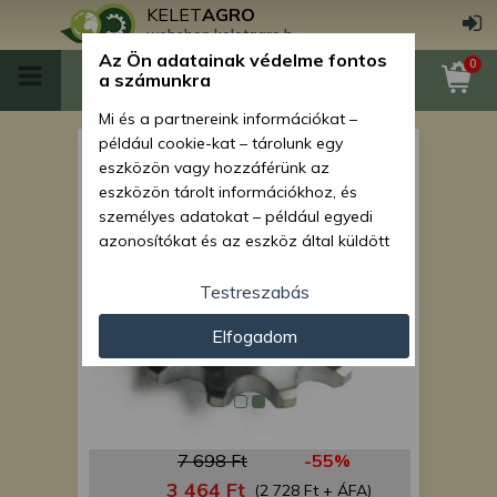
KELET
AGRO
webshop.keletagro.hu
Az Ön adatainak védelme fontos
0
a számunkra
Mi és a partnereink információkat –
például cookie-kat – tárolunk egy
lánckerék Z=12 (Meca)
eszközön vagy hozzáférünk az
eszközön tárolt információkhoz, és
személyes adatokat – például egyedi
azonosítókat és az eszköz által küldött
alapvető információkat – kezelünk
személyre szabott hirdetések és
Testreszabás
tartalom nyújtásához, hirdetés- és
Elfogadom
tartalomméréshez, nézettségi adatok
gyűjtéséhez, valamint termékek
kifejlesztéséhez és a termékek
javításához. Az Ön engedélyével mi és a
partnereink eszközleolvasásos
7 698 Ft
-55%
módszerrel szerzett pontos geolokációs
adatokat és azonosítási információkat
3 464 Ft
(2 728 Ft + ÁFA)