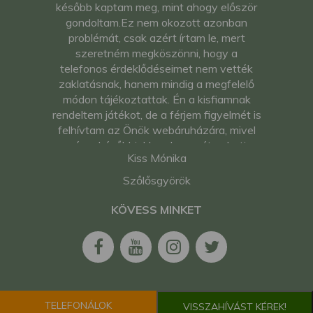
később kaptam meg, mint ahogy először
gondoltam.Ez nem okozott azonban
problémát, csak azért írtam le, mert
szeretném megköszönni, hogy a
telefonos érdeklődéseimet nem vették
zaklatásnak, hanem mindig a megfelelő
módon tájékoztattak. Én a kisfiamnak
rendeltem játékot, de a férjem figyelmét is
felhívtam az Önök webáruházára, mivel
még a későbbiekben hasznát veheti.
Kiss Mónika
További jó munkát kívánok. Kiss Mónika
Szőlősgyörök
KÖVESS MINKET
TELEFONÁLOK
VISSZAHÍVÁST KÉREK!
2026. Minden jog fenntartva. Kelet-Agro Kft.