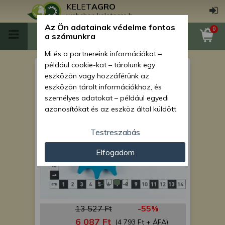
KELET
AGRO
webshop.keletagro.hu
Az Ön adatainak védelme fontos
0
a számunkra
Mi és a partnereink információkat –
például cookie-kat – tárolunk egy
lánckerék Z=13, 4656.1
eszközön vagy hozzáférünk az
eszközön tárolt információkhoz, és
személyes adatokat – például egyedi
azonosítókat és az eszköz által küldött
alapvető információkat – kezelünk
személyre szabott hirdetések és
Testreszabás
tartalom nyújtásához, hirdetés- és
Elfogadom
tartalomméréshez, nézettségi adatok
gyűjtéséhez, valamint termékek
kifejlesztéséhez és a termékek
javításához. Az Ön engedélyével mi és a
partnereink eszközleolvasásos
13 527 Ft
-55%
módszerrel szerzett pontos geolokációs
adatokat és azonosítási információkat
6 087 Ft
(4 793 Ft + ÁFA)