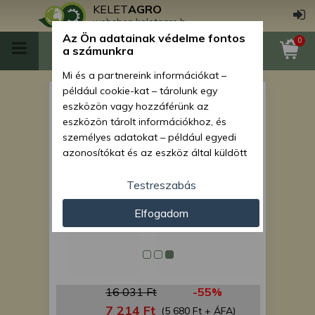
KELET
AGRO
webshop.keletagro.hu
Az Ön adatainak védelme fontos
0
a számunkra
Mi és a partnereink információkat –
például cookie-kat – tárolunk egy
MON sárkaparó hosszú bal
eszközön vagy hozzáférünk az
eszközön tárolt információkhoz, és
személyes adatokat – például egyedi
azonosítókat és az eszköz által küldött
alapvető információkat – kezelünk
személyre szabott hirdetések és
Testreszabás
tartalom nyújtásához, hirdetés- és
Elfogadom
tartalomméréshez, nézettségi adatok
gyűjtéséhez, valamint termékek
kifejlesztéséhez és a termékek
javításához. Az Ön engedélyével mi és a
partnereink eszközleolvasásos
16 031 Ft
-55%
módszerrel szerzett pontos geolokációs
adatokat és azonosítási információkat
7 214 Ft
(5 680 Ft + ÁFA)