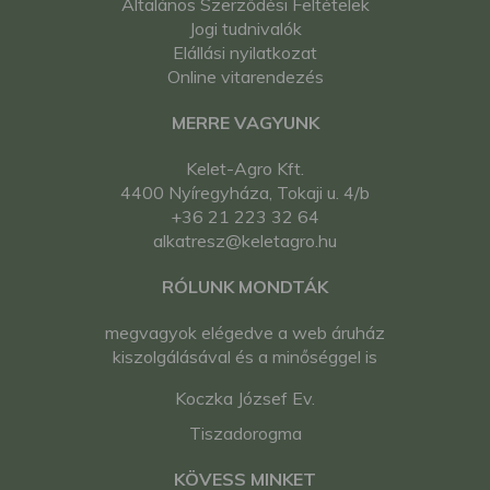
Általános Szerződési Feltételek
Jogi tudnivalók
Elállási nyilatkozat
Online vitarendezés
MERRE VAGYUNK
Kelet-Agro Kft.
4400 Nyíregyháza, Tokaji u. 4/b
+36 21 223 32 64
alkatresz@keletagro.hu
RÓLUNK MONDTÁK
megvagyok elégedve a web áruház
kiszolgálásával és a minőséggel is
Koczka József Ev.
Tiszadorogma
KÖVESS MINKET