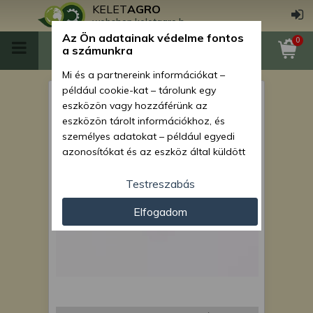
KELET
AGRO
webshop.keletagro.hu
Az Ön adatainak védelme fontos
0
a számunkra
Mi és a partnereink információkat –
például cookie-kat – tárolunk egy
MTZ fékszerkezet golyó
eszközön vagy hozzáférünk az
eszközön tárolt információkhoz, és
személyes adatokat – például egyedi
azonosítókat és az eszköz által küldött
alapvető információkat – kezelünk
személyre szabott hirdetések és
Testreszabás
tartalom nyújtásához, hirdetés- és
Elfogadom
tartalomméréshez, nézettségi adatok
gyűjtéséhez, valamint termékek
kifejlesztéséhez és a termékek
javításához. Az Ön engedélyével mi és a
partnereink eszközleolvasásos
módszerrel szerzett pontos geolokációs
adatokat és azonosítási információkat