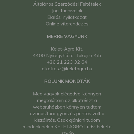
Általános Szerződési Feltételek
Jogi tudnivalók
Elállási nyilatkozat
Online vitarendezés
MERRE VAGYUNK
Kelet-Agro Kft.
4400 Nyíregyháza, Tokaji u. 4/b
+36 21 223 32 64
alkatresz@keletagro.hu
RÓLUNK MONDTÁK
Meg vagyok elégedve, könnyen
megtaláltam az alkatrészt a
webáruházban könnyen tudtam
azonosítani, gyors és pontos volt a
kiszállítás. Csak ajánlani tudom
mindenkinek a KELETAGROT üdv. Fekete
István