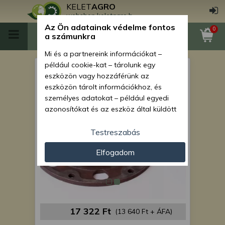
KELET
AGRO
webshop.keletagro.hu
Az Ön adatainak védelme fontos
0
a számunkra
Mi és a partnereink információkat –
például cookie-kat – tárolunk egy
MTZ féktengelyház fedél
eszközön vagy hozzáférünk az
eszközön tárolt információkhoz, és
személyes adatokat – például egyedi
azonosítókat és az eszköz által küldött
alapvető információkat – kezelünk
személyre szabott hirdetések és
Testreszabás
tartalom nyújtásához, hirdetés- és
Elfogadom
tartalomméréshez, nézettségi adatok
gyűjtéséhez, valamint termékek
kifejlesztéséhez és a termékek
javításához. Az Ön engedélyével mi és a
partnereink eszközleolvasásos
módszerrel szerzett pontos geolokációs
17 322 Ft
(13 640 Ft + ÁFA)
adatokat és azonosítási információkat