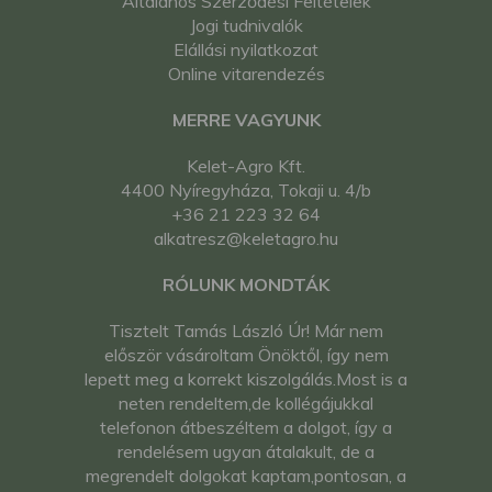
Általános Szerződési Feltételek
Jogi tudnivalók
Elállási nyilatkozat
Online vitarendezés
MERRE VAGYUNK
Kelet-Agro Kft.
4400 Nyíregyháza, Tokaji u. 4/b
+36 21 223 32 64
alkatresz@keletagro.hu
RÓLUNK MONDTÁK
Tisztelt Tamás László Úr! Már nem
először vásároltam Önöktől, így nem
lepett meg a korrekt kiszolgálás.Most is a
neten rendeltem,de kollégájukkal
telefonon átbeszéltem a dolgot, így a
rendelésem ugyan átalakult, de a
megrendelt dolgokat kaptam,pontosan, a