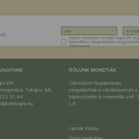
ról.
Kapni szeretném a Kelet-Agro Kft. leg
hírlevélben. Megerősítem, hogy betölt
életévemet.
 VAGYUNK
RÓLUNK MONDTÁK
ro Kft.
Üdvözlöm! Rugalmasan
regyháza, Tokaji u. 4/b
megoldották a vásárlásom,és a
223 32 64
tájékoztatás is maximális volt. T
z@keletagro.hu
L.K.
Lipcsik Károly
Sajószentpéter