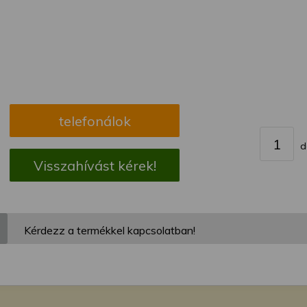
megváltoztathatja a beállításait.
telefonálok
d
Visszahívást kérek!
Kérdezz a termékkel kapcsolatban!