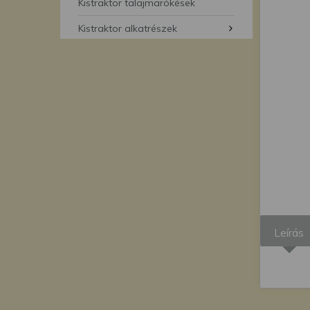
segítségével bármikor 
Kistraktor talajmarókések
Kistraktor alkatrészek
Leírás