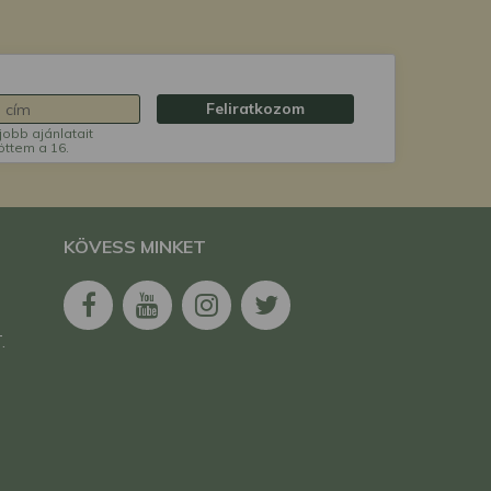
Feliratkozom
jobb ajánlatait
öttem a 16.
KÖVESS MINKET
.