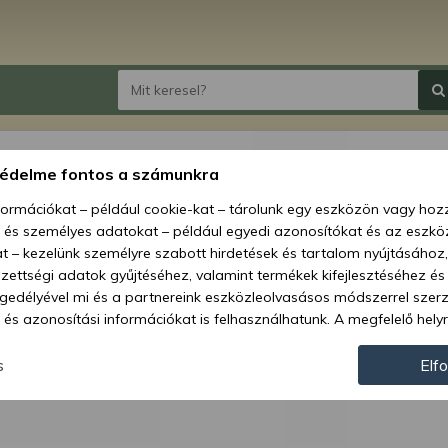
MTZ r
védelme fontos a számunkra
vissza
nformációkat – például cookie-kat – tárolunk egy eszközön vagy ho
, és személyes adatokat – például egyedi azonosítókat és az eszköz
Ár:
1 0
t – kezelünk személyre szabott hirdetések és tartalom nyújtásához,
ettségi adatok gyűjtéséhez, valamint termékek kifejlesztéséhez és
Elérhetőség
gedélyével mi és a partnereink eszközleolvasásos módszerrel szer
és azonosítási információkat is felhasználhatunk. A megfelelő helyr
Szállítás:
hogy mi és a partnereink a fent leírtak szerint adatkezelést végezz
Szállítási m
járulás megadása vagy elutasítása előtt részletesebb információkh
s
Elf
llításait. Felhívjuk figyelmét, hogy személyes adatainak bizonyos 
Cikkszám:
az Ön hozzájárulása, de jogában áll tiltakozni az ilyen jellegű adatke
 a weboldalra érvényesek. Erre a webhelyre visszatérve vagy az ada