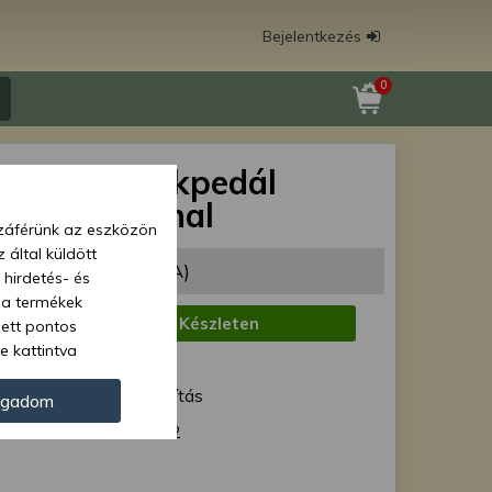
Bejelentkezés
0
ugó 152 (fékpedál
húzó) original
zzáférünk az eszközön
 által küldött
65 Ft
(839 Ft + ÁFA)
 hirdetés- és
 a termékek
:
Készleten
zett pontos
e kattintva
1 munkanap
ünk. Másik
ód:
Normál szállítás
oz juthat, és
ogadom
kezeléséhez nem
50- 1605152
zelés ellen. A
tvédelmi szabályzatunk