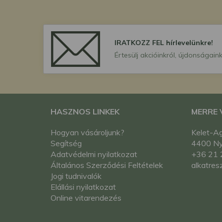
IRATKOZZ FEL hírlevelünkre!
Értesülj akcióinkról, újdonságaink
HASZNOS LINKEK
MERRE
Hogyan vásároljunk?
Kelet-Ag
Segítség
4400 Nyí
Adatvédelmi nyilatkozat
+36 21 
Általános Szerződési Feltételek
alkatres
Jogi tudnivalók
Elállási nyilatkozat
Online vitarendezés