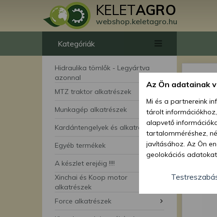
KELET
AGRO
webshop.keletagro.hu
Kategóriák
Hidraulika tömlők - Legyártva
azonnal
Az Ön adatainak 
MTZ traktor alkatrészek
Mi és a partnereink i
Munkagép alkatrészek
tárolt információkhoz
alapvető információka
Kardántengelyek és alkatrészei
tartalomméréshez, néz
javításához. Az Ön en
Egyéb termékek
geolokációs adatokat 
A készlet erejéig !!!!
hozzájárulhat ahhoz, 
lehetőségként a hozzá
Testreszabá
Xinchai és Koop motor
megváltoztathatja beá
alkatrészek
feltétlenül szükséges 
Force alkatrészek
beállításai csak erre