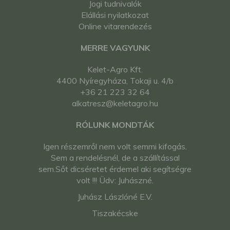
Jogi tudnivalók
Elállási nyilatkozat
Online vitarendezés
MERRE VAGYUNK
Kelet-Agro Kft.
4400 Nyíregyháza, Tokaji u. 4/b
+36 21 223 32 64
alkatresz@keletagro.hu
RÓLUNK MONDTÁK
Igen részemről nem volt semmi kifogás.
Sem a rendelésnél, de a szállítással
sem.Sőt dicséretet érdemel aki segítségre
volt !!! Üdv: Juhászné.
Juhász Lászlóné E.V.
Tiszakécske