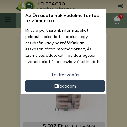
KELET
AGRO
webshop.keletagro.hu
Az Ön adatainak védelme fontos
0
a számunkra
Mi és a partnereink információkat –
például cookie-kat – tárolunk egy
MTZ fogaskerék 196 Z=20/20
eszközön vagy hozzáférünk az
(váltó)
eszközön tárolt információkhoz, és
személyes adatokat – például egyedi
azonosítókat és az eszköz által küldött
alapvető információkat – kezelünk
személyre szabott hirdetések és
Testreszabás
tartalom nyújtásához, hirdetés- és
Elfogadom
tartalomméréshez, nézettségi adatok
gyűjtéséhez, valamint termékek
kifejlesztéséhez és a termékek
javításához. Az Ön engedélyével mi és a
partnereink eszközleolvasásos
módszerrel szerzett pontos geolokációs
adatokat és azonosítási információkat
5 587 Ft
(4 400 Ft + ÁFA)