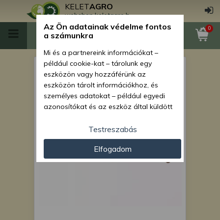
KELET
AGRO
webshop.keletagro.hu
Az Ön adatainak védelme fontos
0
a számunkra
Mi és a partnereink információkat –
például cookie-kat – tárolunk egy
MTZ hézagoló lemez 021
eszközön vagy hozzáférünk az
(hajtó elsőhíd) 0,5 mm
eszközön tárolt információkhoz, és
személyes adatokat – például egyedi
azonosítókat és az eszköz által küldött
alapvető információkat – kezelünk
személyre szabott hirdetések és
Testreszabás
tartalom nyújtásához, hirdetés- és
Elfogadom
tartalomméréshez, nézettségi adatok
gyűjtéséhez, valamint termékek
kifejlesztéséhez és a termékek
javításához. Az Ön engedélyével mi és a
partnereink eszközleolvasásos
módszerrel szerzett pontos geolokációs
adatokat és azonosítási információkat