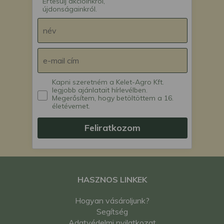
Értesülj akcióinkról,
újdonságainkról.
Kapni szeretném a Kelet-Agro Kft.
legjobb ajánlatait hírlevélben.
Megerősítem, hogy betöltöttem a 16.
életévemet.
Feliratkozom
HASZNOS LINKEK
Hogyan vásároljunk?
Segítség
Adatvédelmi nyilatkozat