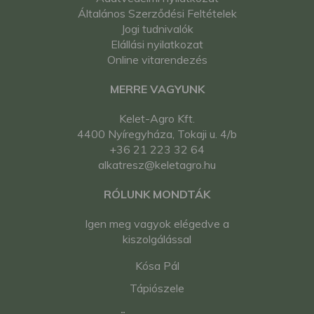
Általános Szerződési Feltételek
Jogi tudnivalók
Elállási nyilatkozat
Online vitarendezés
MERRE VAGYUNK
Kelet-Agro Kft.
4400 Nyíregyháza, Tokaji u. 4/b
+36 21 223 32 64
alkatresz@keletagro.hu
RÓLUNK MONDTÁK
Igen meg vagyok elégedve a
kiszolgálással
Kósa Pál
Tápiószele