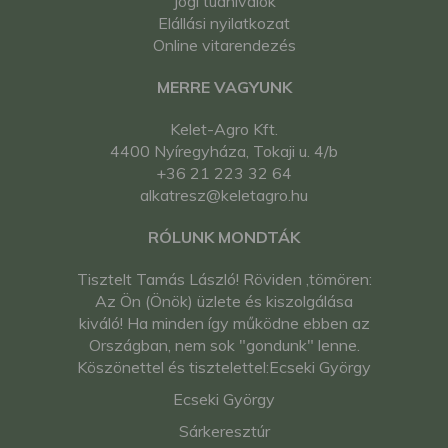
Jogi tudnivalók
Elállási nyilatkozat
Online vitarendezés
MERRE VAGYUNK
Kelet-Agro Kft.
4400 Nyíregyháza, Tokaji u. 4/b
+36 21 223 32 64
alkatresz@keletagro.hu
RÓLUNK MONDTÁK
Tisztelt Tamás László! Röviden ,tömören:
Az Ön (Önök) üzlete és kiszolgálása
kiváló! Ha minden így működne ebben az
Országban, nem sok "gondunk" lenne.
Köszönettel és tisztelettel:Ecseki György
Ecseki György
Sárkeresztúr