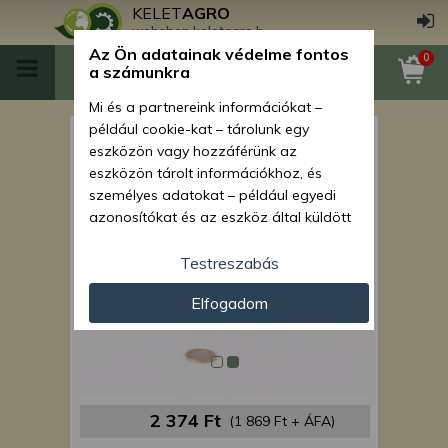
KELET
AGRO
webshop.keletagro.hu
Az Ön adatainak védelme fontos
0
a számunkra
Mi és a partnereink információkat –
például cookie-kat – tárolunk egy
MTZ kipufogó bilincs
eszközön vagy hozzáférünk az
eszközön tárolt információkhoz, és
személyes adatokat – például egyedi
azonosítókat és az eszköz által küldött
alapvető információkat – kezelünk
személyre szabott hirdetések és
Testreszabás
tartalom nyújtásához, hirdetés- és
Elfogadom
tartalomméréshez, nézettségi adatok
gyűjtéséhez, valamint termékek
kifejlesztéséhez és a termékek
javításához. Az Ön engedélyével mi és a
partnereink eszközleolvasásos
módszerrel szerzett pontos geolokációs
2 374 Ft
(1 869 Ft + ÁFA)
adatokat és azonosítási információkat