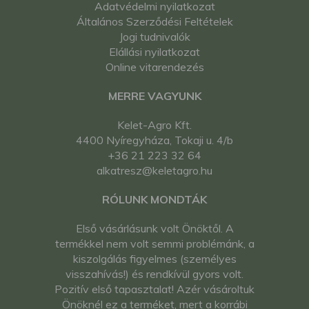
Adatvédelmi nyilatkozat
Általános Szerződési Feltételek
Jogi tudnivalók
Elállási nyilatkozat
Online vitarendezés
MERRE VAGYUNK
Kelet-Agro Kft.
4400 Nyíregyháza, Tokaji u. 4/b
+36 21 223 32 64
alkatresz@keletagro.hu
RÓLUNK MONDTÁK
Első vásárlásunk volt Önöktől. A
termékkel nem volt semmi problémánk, a
kiszolgálás figyelmes (személyes
visszahívás!) és rendkívül gyors volt.
Pozitív első tapasztalat! Azér vásároltuk
Önöknél ez a terméket, mert a korrábi