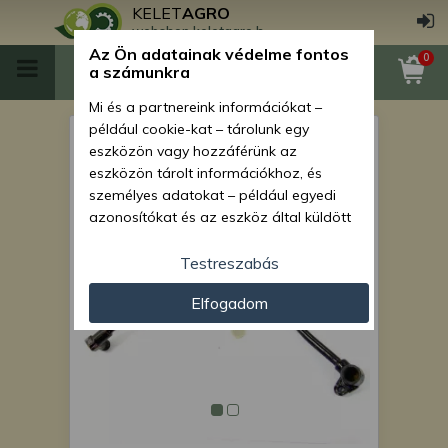
KELET
AGRO
webshop.keletagro.hu
Az Ön adatainak védelme fontos
0
a számunkra
Mi és a partnereink információkat –
például cookie-kat – tárolunk egy
MTZ olajcső 395 (135-ös
eszközön vagy hozzáférünk az
olajcső és hidraulika
eszközön tárolt információkhoz, és
személyes adatokat – például egyedi
gyorscsatlakozó közötti)
azonosítókat és az eszköz által küldött
alapvető információkat – kezelünk
személyre szabott hirdetések és
Testreszabás
tartalom nyújtásához, hirdetés- és
Elfogadom
tartalomméréshez, nézettségi adatok
gyűjtéséhez, valamint termékek
kifejlesztéséhez és a termékek
javításához. Az Ön engedélyével mi és a
partnereink eszközleolvasásos
módszerrel szerzett pontos geolokációs
adatokat és azonosítási információkat