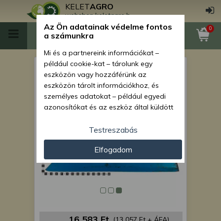
KELET
AGRO
webshop.keletagro.hu
Az Ön adatainak védelme fontos
0
a számunkra
Mi és a partnereink információkat –
például cookie-kat – tárolunk egy
Lemken ekevas jobb,
eszközön vagy hozzáférünk az
WG100B
eszközön tárolt információkhoz, és
személyes adatokat – például egyedi
azonosítókat és az eszköz által küldött
alapvető információkat – kezelünk
személyre szabott hirdetések és
Testreszabás
tartalom nyújtásához, hirdetés- és
Elfogadom
tartalomméréshez, nézettségi adatok
gyűjtéséhez, valamint termékek
kifejlesztéséhez és a termékek
javításához. Az Ön engedélyével mi és a
partnereink eszközleolvasásos
módszerrel szerzett pontos geolokációs
adatokat és azonosítási információkat
16 583 Ft
(13 057 Ft + ÁFA)