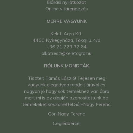
Elállási nyilatkozat
Online vitarendezés
MERRE VAGYUNK
Kelet-Agro Kft.
4400 Nyíregyháza, Tokaji u. 4/b
+36 21 223 32 64
alkatresz@keletagro.hu
RÓLUNK MONDTÁK
Tisztelt Tamás László! Teljesen meg
vagyunk elégedvea rendelt árúval és
nagyon jó hogy sok termékhez van ábra
mert mi is ez alapján azonosítottunk be
termékeket.köszönettel.Gór-Nagy Ferenc
Gór-Nagy Ferenc
Ceglédbercel