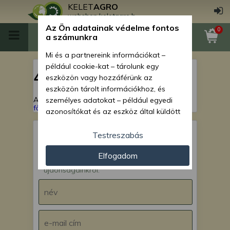
KELET
AGRO
webshop.keletagro.hu
Az Ön adatainak védelme fontos
0
a számunkra
Mi és a partnereink információkat –
például cookie-kat – tárolunk egy
404
eszközön vagy hozzáférünk az
eszközön tárolt információkhoz, és
A keresett oldal nem található!
Vissza a
személyes adatokat – például egyedi
főoldalra
azonosítókat és az eszköz által küldött
alapvető információkat – kezelünk
személyre szabott hirdetések és
Testreszabás
tartalom nyújtásához, hirdetés- és
IRATKOZZ FEL hírlevelünkre!
Elfogadom
tartalomméréshez, nézettségi adatok
Értesülj akcióinkról,
gyűjtéséhez, valamint termékek
újdonságainkról.
kifejlesztéséhez és a termékek
javításához. Az Ön engedélyével mi és a
partnereink eszközleolvasásos
módszerrel szerzett pontos geolokációs
adatokat és azonosítási információkat