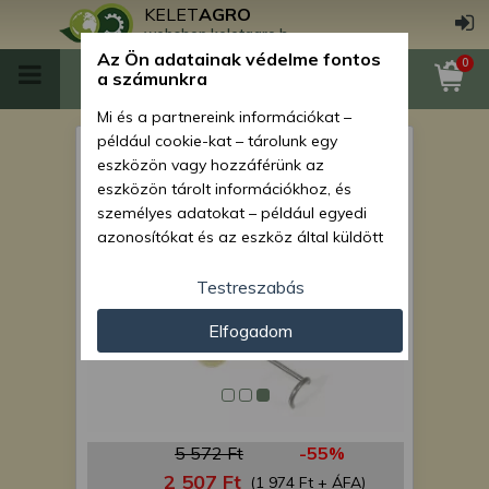
KELET
AGRO
webshop.keletagro.hu
Az Ön adatainak védelme fontos
0
a számunkra
Mi és a partnereink információkat –
például cookie-kat – tárolunk egy
rugó 7150
eszközön vagy hozzáférünk az
eszközön tárolt információkhoz, és
személyes adatokat – például egyedi
azonosítókat és az eszköz által küldött
alapvető információkat – kezelünk
személyre szabott hirdetések és
Testreszabás
tartalom nyújtásához, hirdetés- és
Elfogadom
tartalomméréshez, nézettségi adatok
gyűjtéséhez, valamint termékek
kifejlesztéséhez és a termékek
javításához. Az Ön engedélyével mi és a
partnereink eszközleolvasásos
5 572 Ft
-55%
módszerrel szerzett pontos geolokációs
adatokat és azonosítási információkat
2 507 Ft
(1 974 Ft + ÁFA)